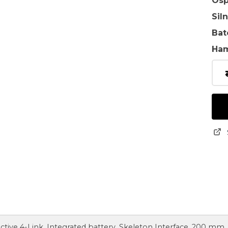
Osp
Sil
Bat
Ha
l Active 4-Link, Integrated battery, Skeleton Interface, 200 mm,