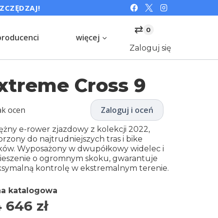
SZCZĘDZAJ!
⇄
0
producenci
więcej
Zaloguj się
xtreme Cross 9
ak ocen
Zaloguj i oceń
ężny e-rower zjazdowy z kolekcji 2022,
rzony do najtrudniejszych tras i bike
ków. Wyposażony w dwupółkowy widelec i
ieszenie o ogromnym skoku, gwarantuje
symalną kontrolę w ekstremalnym terenie.
a katalogowa
4 646
zł