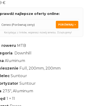
9 €
prawdź najlepsze oferty online:
Ceneo (Porównaj ceny)
PORÓWNAJ >
Korzystając z linków, wspierasz rozwój serwisu. Dziękujemy!
 roweru
MTB
egoria
Downhill
ma
Aluminum
ieszenie
Full, 200mm, 200mm
elec
Suntour
rtyzator
Suntour
ła
27.5″, Aluminum
pęd
1 × 11