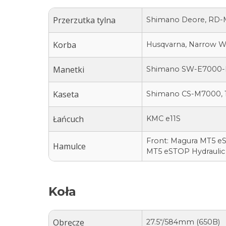
Przerzutka tylna
Shimano Deore, RD-M
Korba
Husqvarna, Narrow Wi
Manetki
Shimano SW-E7000-
Kaseta
Shimano CS-M7000, 1
Łańcuch
KMC e11S
Front: Magura MT5 eST
Hamulce
MT5 eSTOP Hydraulic
Koła
Obręcze
27.5“/584mm (650B)