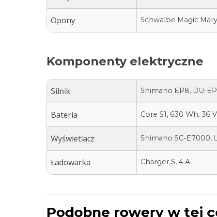
Opony
Schwalbe Magic Mary, 
Komponenty elektryczne
Silnik
Shimano EP8, DU-EP
Bateria
Core S1, 630 Wh, 36 V,
Wyświetlacz
Shimano SC-E7000, L
Ładowarka
Charger S, 4 A
Podobne rowery w tej c