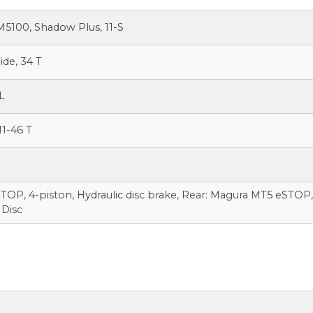
5100, Shadow Plus, 11-S
de, 34 T
L
1-46 T
OP, 4-piston, Hydraulic disc brake, Rear: Magura MT5 eSTOP, 
 Disc