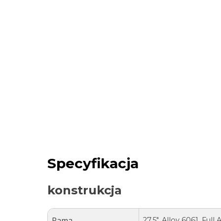
Specyfikacja
konstrukcja
Rama
27.5″, Alloy 6061, Ful