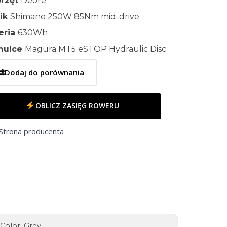
rzęt
Deore
nik
Shimano 250W 85Nm mid-drive
eria
630Wh
mulce
Magura MT5 eSTOP Hydraulic Disc
⇄
Dodaj do porównania
OBLICZ ZASIĘG ROWERU
Strona producenta
 Color: Grey