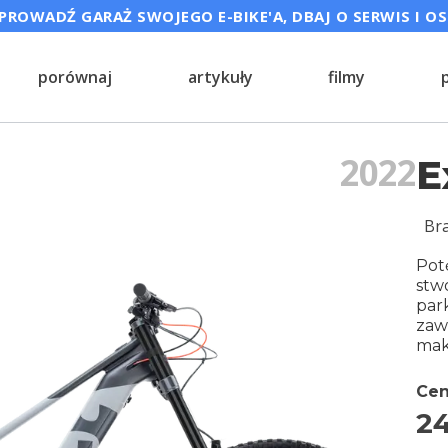
ROWADŹ GARAŻ SWOJEGO E-BIKE'A, DBAJ O SERWIS I O
porównaj
artykuły
filmy
2022
E
Br
Pot
stwo
par
zaw
mak
Cen
2