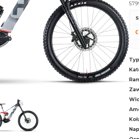
579
S
Typ
Kat
Ra
Zaw
Wid
Amo
Ko
Na