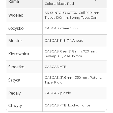
Rama
Colors: Black; Red
SR SUNTOUR XCT30, Coil, 100 mm,
Widelec
Travel: 100mm, Spring Type: Coil
Łożysko
GASGAS ZS44/ZS56
Mostek
GASGAS 31,8, 7 °, Ahead
GASGAS Riser 31.8 mm, 720 mm,
Kierownica
Sweep: 6 °, Rise: 15 mm
Siodełko
GASGAS MTB
GASGAS, 31.6 mm, 350 mm, Patent,
Sztyca
Type: Rigid
Pedały
GASGAS, plastic
Chwyty
GASGAS MTB, Lock-on grips