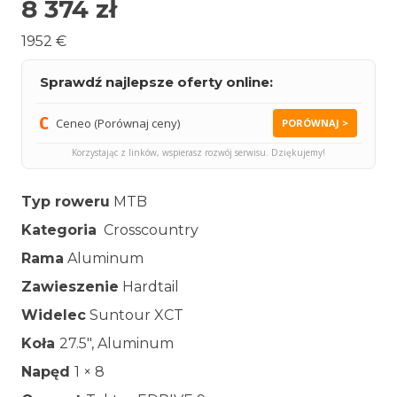
8 374
zł
1952 €
Sprawdź najlepsze oferty online:
Ceneo (Porównaj ceny)
PORÓWNAJ >
Korzystając z linków, wspierasz rozwój serwisu. Dziękujemy!
Typ roweru
MTB
Kategoria
Crosscountry
Rama
Aluminum
Zawieszenie
Hardtail
Widelec
Suntour XCT
Koła
27.5″, Aluminum
Napęd
1 × 8