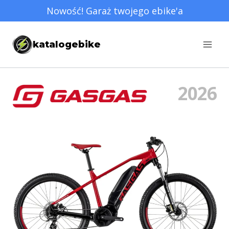
Przejdź
Nowość! Garaż twojego ebike'a
do
treści
katalogebike
2026