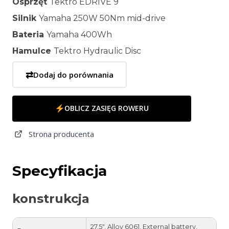
Osprzęt
Tektro EDRIVE 9
Silnik
Yamaha 250W 50Nm mid-drive
Bateria
Yamaha 400Wh
Hamulce
Tektro Hydraulic Disc
⇄
Dodaj do porównania
OBLICZ ZASIĘG ROWERU
Strona producenta
Specyfikacja
konstrukcja
27.5", Alloy 6061, External battery,