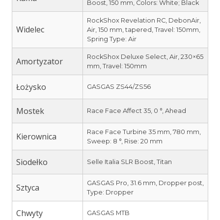
Boost, 150 mm, Colors: White; Black
RockShox Revelation RC, DebonAir,
Widelec
Air, 150 mm, tapered, Travel: 150mm,
Spring Type: Air
RockShox Deluxe Select, Air, 230×65
Amortyzator
mm, Travel: 150mm
Łożysko
GASGAS ZS44/ZS56
Mostek
Race Face Affect 35, 0 °, Ahead
Race Face Turbine 35 mm, 780 mm,
Kierownica
Sweep: 8 °, Rise: 20 mm
Siodełko
Selle Italia SLR Boost, Titan
GASGAS Pro, 31.6 mm, Dropper post,
Sztyca
Type: Dropper
Chwyty
GASGAS MTB