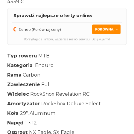
4339 €
Sprawdź najlepsze oferty online:
Ceneo (Porównaj ceny)
PORÓWNAJ >
Korzystając z linków, wspierasz rozwój serwisu. Dziękujemy!
Typ roweru
MTB
Kategoria
Enduro
Rama
Carbon
Zawieszenie
Full
Widelec
RockShox Revelation RC
Amortyzator
RockShox Deluxe Select
Koła
29″, Aluminum
Napęd
1 × 12
Osprzęt
NX Eagle, SX Eagle