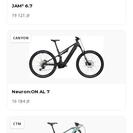
JAM² 6.7
19 121 zł
CANYON
Neuron:ON AL 7
16 184 zł
CTM