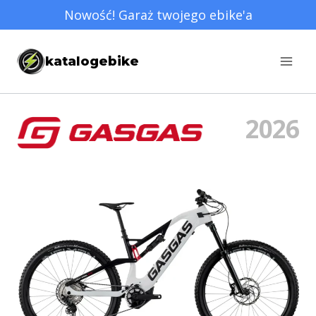
Przejdź
Nowość! Garaż twojego ebike'a
do
treści
katalogebike
2026