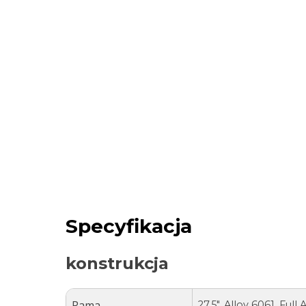
Specyfikacja
konstrukcja
Rama
27.5″, Alloy 6061, Ful