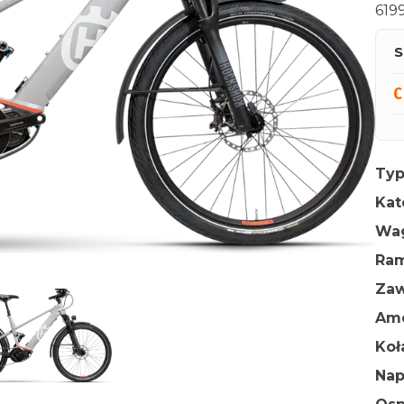
619
S
Typ
Kat
Wa
Ra
Zaw
Amo
Ko
Na