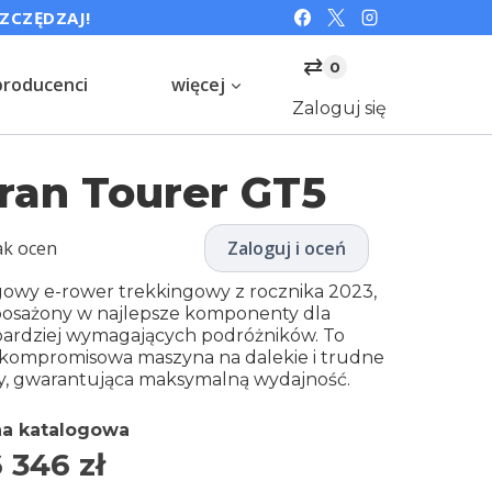
SZCZĘDZAJ!
⇄
0
producenci
więcej
Zaloguj się
ran Tourer GT5
ak ocen
Zaloguj i oceń
gowy e-rower trekkingowy z rocznika 2023,
osażony w najlepsze komponenty dla
bardziej wymagających podróżników. To
kompromisowa maszyna na dalekie i trudne
sy, gwarantująca maksymalną wydajność.
a katalogowa
 346
zł