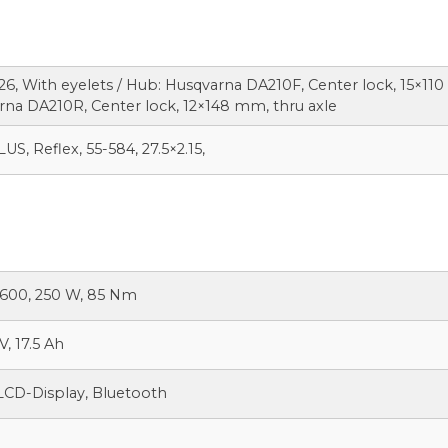
26, With eyelets / Hub: Husqvarna DA210F, Center lock, 15×110
rna DA210R, Center lock, 12×148 mm, thru axle
, Reflex, 55-584, 27.5×2.15,
600, 250 W, 85 Nm
, 17.5 Ah
CD-Display, Bluetooth