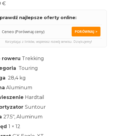
9 €
prawdź najlepsze oferty online:
Ceneo (Porównaj ceny)
PORÓWNAJ >
Korzystając z linków, wspierasz rozwój serwisu. Dziękujemy!
 roweru
Trekking
egoria
Touring
ga
28,4 kg
ma
Aluminum
ieszenie
Hardtail
rtyzator
Suntour
ła
27.5″, Aluminum
pęd
1 × 12