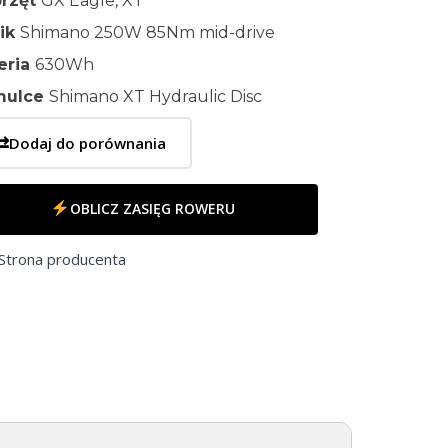
rzęt
GX Eagle, XT
nik
Shimano 250W 85Nm mid-drive
eria
630Wh
mulce
Shimano XT Hydraulic Disc
⇄
Dodaj do porównania
OBLICZ ZASIĘG ROWERU
Strona producenta