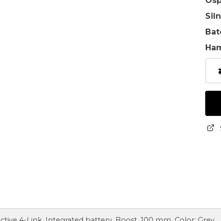
Osp
Sil
Bat
Ha
l Active 4-Link, Integrated battery, Boost, 100 mm, Color: Grey