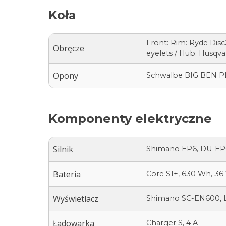
Koła
Front: Rim: Ryde Disc
Obręcze
eyelets / Hub: Husqva
Opony
Schwalbe BIG BEN PLUS
Komponenty elektryczne
Silnik
Shimano EP6, DU-EP
Bateria
Core S1+, 630 Wh, 36 V
Wyświetlacz
Shimano SC-EN600, L
Ładowarka
Charger S, 4 A