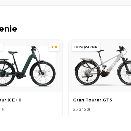
enie
T
★ 8
HUSQVARNA
ur X E+ 0
Gran Tourer GT5
 zł
26 346 zł