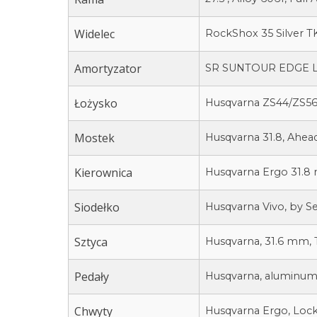
Widelec
RockShox 35 Silver TK,
Amortyzator
SR SUNTOUR EDGE LO
Łożysko
Husqvarna ZS44/ZS5
Mostek
Husqvarna 31.8, Ahead
Kierownica
Husqvarna Ergo 31.8
Siodełko
Husqvarna Vivo, by Se
Sztyca
Husqvarna, 31.6 mm, 
Pedały
Husqvarna, aluminu
Chwyty
Husqvarna Ergo, Lock