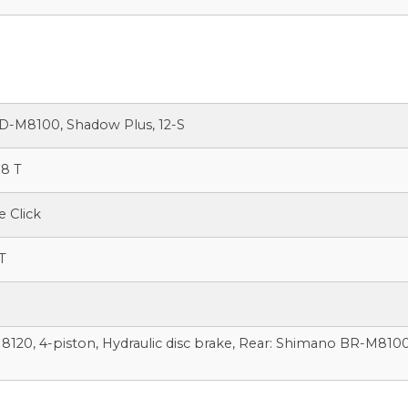
D-M8100, Shadow Plus, 12-S
38 T
 Click
T
20, 4-piston, Hydraulic disc brake, Rear: Shimano BR-M8100,