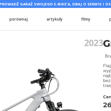
ROWADŹ GARAŻ SWOJEGO E-BIKE'A, DBAJ O SERWIS I O
porównaj
artykuły
filmy
2023
G
Br
Fla
wyp
naj
bez
tra
Cen
26