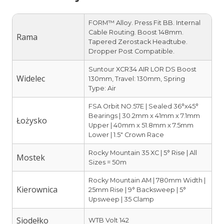
FORM™ Alloy. Press Fit BB. Internal
Cable Routing. Boost 148mm.
Rama
Tapered Zerostack Headtube.
Dropper Post Compatible.
Suntour XCR34 AIR LOR DS Boost
Widelec
130mm, Travel: 130mm, Spring
Type: Air
FSA Orbit NO.57E | Sealed 36°x45°
Bearings | 30.2mm x 41mm x 7.1mm
Łożysko
Upper | 40mm x 51.8mm x 7.5mm
Lower | 1.5″ Crown Race
Rocky Mountain 35 XC | 5° Rise | All
Mostek
Sizes = 50m
Rocky Mountain AM | 780mm Width |
Kierownica
25mm Rise | 9° Backsweep | 5°
Upsweep | 35 Clamp
Siodełko
WTB Volt 142