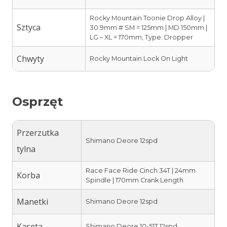
Rocky Mountain Toonie Drop Alloy |
Sztyca
30.9mm # SM = 125mm | MD 150mm |
LG – XL = 170mm, Type: Dropper
Chwyty
Rocky Mountain Lock On Light
Osprzęt
Przerzutka
Shimano Deore 12spd
tylna
Race Face Ride Cinch 34T | 24mm
Korba
Spindle | 170mm Crank Length
Manetki
Shimano Deore 12spd
Kaseta
Shimano Deore 10-51T 12spd