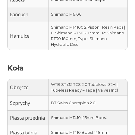
Łańcuch
Shimano M6100
Shimano MT4100 2 Piston | Resin Pads |
F: Shimano RT30 203mm | R: Shimano
Hamulce
RT30 180mm, Type: Shimano
Hydraulic Disc
Koła
WTB ST i35 TCS 2.0 Tubeless | 32H |
Obręcze
Tubeless Ready – Tape | Valves Incl
Szprychy
DT Swiss Champion 2.0
Piasta przednia
Shimano MT410 | 15mm Boost
Piasta tylnia
Shimano MT410 Boost 148mm