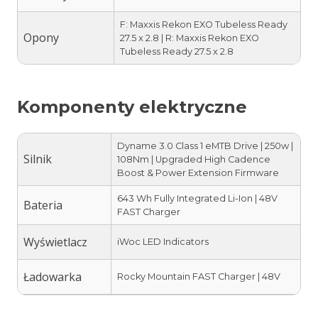
F: Maxxis Rekon EXO Tubeless Ready
Opony
27.5 x 2.8 | R: Maxxis Rekon EXO
Tubeless Ready 27.5 x 2.8
Komponenty elektryczne
Dyname 3.0 Class 1 eMTB Drive | 250w |
Silnik
108Nm | Upgraded High Cadence
Boost & Power Extension Firmware
643 Wh Fully Integrated Li-Ion | 48V
Bateria
FAST Charger
Wyświetlacz
iWoc LED Indicators
Ładowarka
Rocky Mountain FAST Charger | 48V