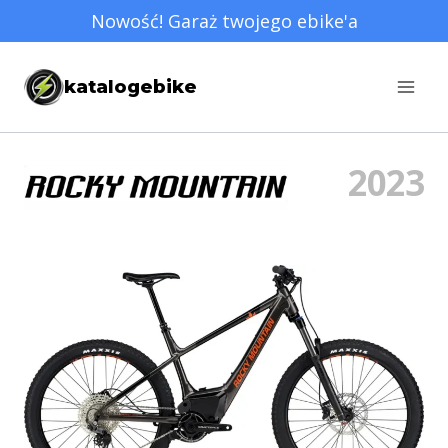
Przejdź
Nowość! Garaż twojego ebike'a
do
treści
katalogebike
2023