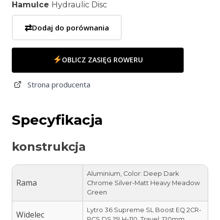
Hamulce
Hydraulic Disc
⇄
Dodaj do porównania
OBLICZ ZASIĘG ROWERU
Strona producenta
Specyfikacja
konstrukcja
Aluminium, Color: Deep Dark
Rama
Chrome Silver-Matt Heavy Meadow
Green
Lytro 36 Supreme SL Boost EQ 2CR-
Widelec
PCS DS 15LH-110, Travel: 120mm