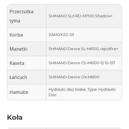
Przerzutka
SHIMANO SLX RD-M7100 Shadow+
tylna
Korba
SAMOX EC-53
Manetki
SHIMANO Deore SL-M6100, rapidfire+
Kaseta
SHIMANO Deore CS-M6100-12 10-51T
Łańcuch
SHIMANO Deore CN-M6100
Hydraulic disc brake, Type: Hydraulic
Hamulce
Disc
Koła