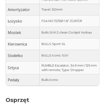
Amortyzator
Travel: 120mm
Łożysko
FSA NO.72/55R 1.8” /CUP/CR
Mostek
Bulls SUVi 2 clean Cockpit Vorbau
Kierownica
BULLS Sport-SL
Siodełko
BULLS Iconic SUV
RUMBLE Escalator, 34.9 mm / 125 mm
Sztyca
with remote, Type: Dropper
Pedały
Bulls Iconic
Osprzęt