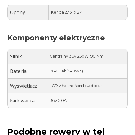
Opony
Kenda 27.5” x 2.4”
Komponenty elektryczne
Silnik
Centralny 36V 250W, 90 Nm
Bateria
36V 15Ah(540Wh)
Wyświetlacz
LCD z łącznością bluetooth
Ładowarka
36V 5.0A
Podobne rowery w tej