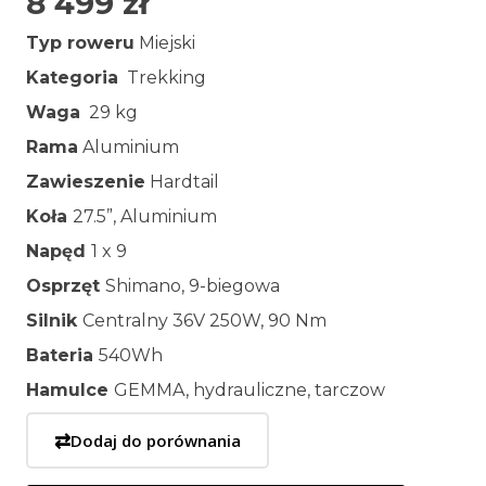
8 499
zł
Typ roweru
Miejski
Kategoria
Trekking
Waga
29 kg
Rama
Aluminium
Zawieszenie
Hardtail
Koła
27.5”, Aluminium
Napęd
1 x 9
Osprzęt
Shimano, 9-biegowa
Silnik
Centralny 36V 250W, 90 Nm
Bateria
540Wh
Hamulce
GEMMA, hydrauliczne, tarczow
⇄
Dodaj do porównania