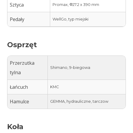
Sztyca
Promax, Φ27.2 x 390 mm
Pedały
WellGo, typ miejski
Osprzęt
Przerzutka
Shimano, 9-biegowa
tylna
Łańcuch
KMC
Hamulce
GEMMA, hydrauliczne, tarczow
Koła