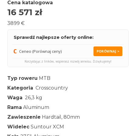
Cena katalogowa
16 571
zł
3899 €
Sprawdź najlepsze oferty online:
Ceneo (Porównaj ceny)
PORÓWNAJ >
Korzystając z linków, wspierasz rozwój serwisu. Dziękujemy!
Typ roweru
MTB
Kategoria
Crosscountry
Waga
26,3 kg
Rama
Aluminum
Zawieszenie
Hardtail, 80mm
Widelec
Suntour XCM