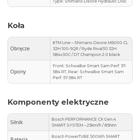
Type: Shimano Deore Hydraulic Disc
Koła
KTM Line – Shimano Deore M6000 CL
Obręcze
32H 100-5QR / Ryde Rival30 32H
584x30C / DT Champion 2.0 black
Front: Schwalbe Smart Sam Perf. 57-
Opony
584 RT, Rear: Schwalbe Smart Sam
Perf. 57-584 RT
Komponenty elektryczne
Bosch PERFORMANCE CX Gen.4
Silnik
SMART SYSTEM – 25km/h / 85Nm
Bosch PowerTUBE 500Wh SMART
Bateria