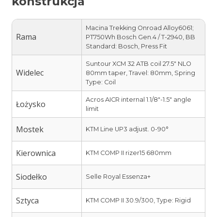
konstrukcja
Macina Trekking Onroad Alloy6061;
Rama
PT750Wh Bosch Gen.4 / T-2940, BB
Standard: Bosch, Press Fit
Suntour XCM 32 ATB coil 27.5″ NLO
Widelec
80mm taper, Travel: 80mm, Spring
Type: Coil
Acros AICR internal 1.1/8″-1.5″ angle
Łożysko
limit
Mostek
KTM Line UP3 adjust. 0-90°
Kierownica
KTM COMP II rizer15 680mm
Siodełko
Selle Royal Essenza+
Sztyca
KTM COMP II 30.9/300, Type: Rigid