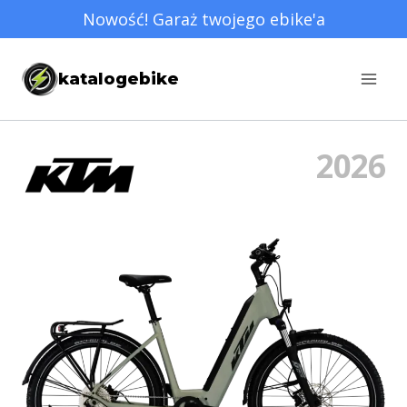
Przejdź
Nowość! Garaż twojego ebike'a
do
treści
katalogebike
2026