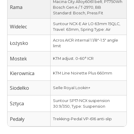
Macina City Alloy6061 belt; PT750Wh
Rama
Bosch Gen.4 / T-2970, BB
Standard: Bosch, Press Fit
Suntour NCX-E Air LO 63mm 15QLC,
Widelec
Travel: 63mm, Spring Type: Air
Acros AICR internal 1.1/8″-1.5″ angle
Łożysko
limit
Mostek
KTM adjust. 0-60° ICR
Kierownica
KTM Line Noirette Plus 660mm
Siodełko
Selle Royal Lookin+
Suntour SP17-NCX suspension
Sztyca
30.9/350, Type: Suspension
Pedały
Trekking-Pedal VP-616 anti-slip