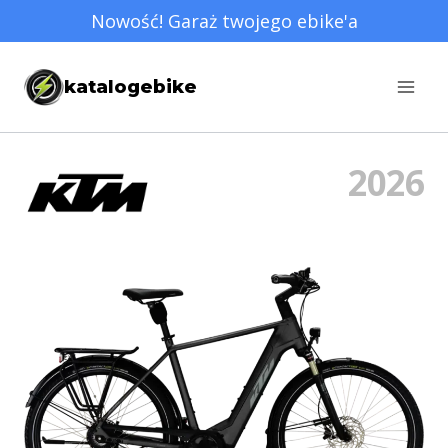
Przejdź
Nowość! Garaż twojego ebike'a
do
treści
katalogebike
2026