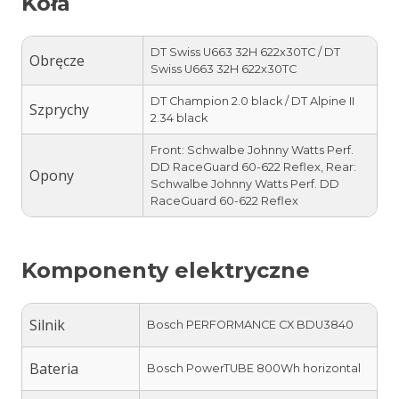
Koła
DT Swiss U663 32H 622x30TC / DT
Obręcze
Swiss U663 32H 622x30TC
DT Champion 2.0 black / DT Alpine II
Szprychy
2.34 black
Front: Schwalbe Johnny Watts Perf.
DD RaceGuard 60-622 Reflex, Rear:
Opony
Schwalbe Johnny Watts Perf. DD
RaceGuard 60-622 Reflex
Komponenty elektryczne
Silnik
Bosch PERFORMANCE CX BDU3840
Bateria
Bosch PowerTUBE 800Wh horizontal