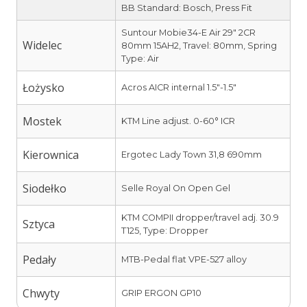
BB Standard: Bosch, Press Fit
Suntour Mobie34-E Air 29″ 2CR
Widelec
80mm 15AH2, Travel: 80mm, Spring
Type: Air
Łożysko
Acros AICR internal 1.5″-1.5″
Mostek
KTM Line adjust. 0-60° ICR
Kierownica
Ergotec Lady Town 31,8 690mm
Siodełko
Selle Royal On Open Gel
KTM COMPII dropper/travel adj. 30.9
Sztyca
T125, Type: Dropper
Pedały
MTB-Pedal flat VPE-527 alloy
Chwyty
GRIP ERGON GP10