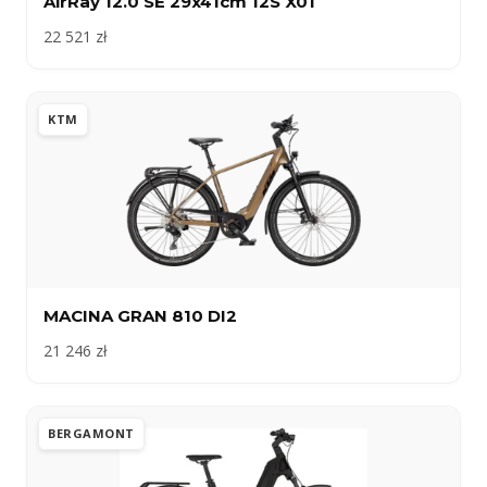
AirRay 12.0 SE 29x41cm 12S X01
22 521 zł
KTM
MACINA GRAN 810 DI2
21 246 zł
BERGAMONT