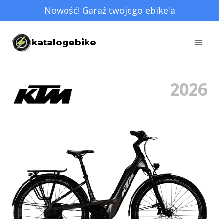
Przejdź
Nowość! Garaż twojego ebike'a
do
treści
katalogebike
2026