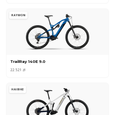
RAYMON
TrailRay 140E 9.0
22 521 zł
HAIBIKE