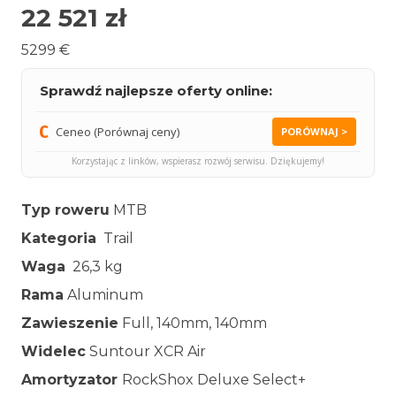
22 521
zł
5299 €
Sprawdź najlepsze oferty online:
Ceneo (Porównaj ceny)
PORÓWNAJ >
Korzystając z linków, wspierasz rozwój serwisu. Dziękujemy!
Typ roweru
MTB
Kategoria
Trail
Waga
26,3 kg
Rama
Aluminum
Zawieszenie
Full, 140mm, 140mm
Widelec
Suntour XCR Air
Amortyzator
RockShox Deluxe Select+