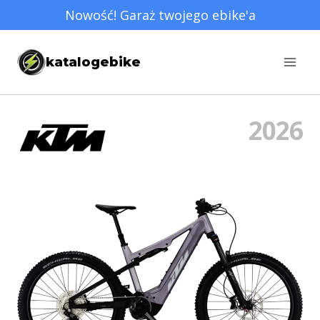
Przejdź
Nowość! Garaż twojego ebike'a
do
treści
katalogebike
2026