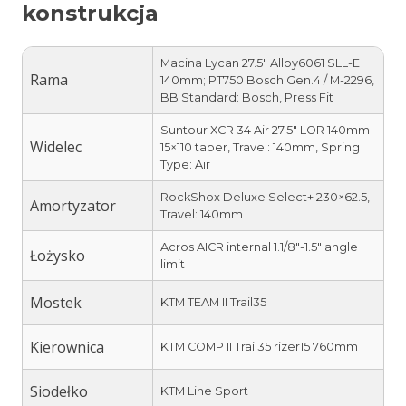
konstrukcja
Macina Lycan 27.5″ Alloy6061 SLL-E
Rama
140mm; PT750 Bosch Gen.4 / M-2296,
BB Standard: Bosch, Press Fit
Suntour XCR 34 Air 27.5″ LOR 140mm
Widelec
15×110 taper, Travel: 140mm, Spring
Type: Air
RockShox Deluxe Select+ 230×62.5,
Amortyzator
Travel: 140mm
Acros AICR internal 1.1/8″-1.5″ angle
Łożysko
limit
Mostek
KTM TEAM II Trail35
Kierownica
KTM COMP II Trail35 rizer15 760mm
Siodełko
KTM Line Sport