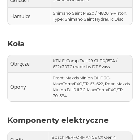
Shimano Saint M820 / M820 4-Piston,
Hamulce
Type: Shimano Saint Hydraulic Disc
Koła
KTM E-Comp Trail 29 CL 110/15TA /
Obręcze
622x30TC made by DT Swiss
Front: Maxxis Minion DHF 3C-
MaxxTerra/EXO/TR 63-622, Rear: Maxxis
Opony
Minion DHR II 3C-MaxxTerra/EXO/TR
70-584
Komponenty elektryczne
Bosch PERFORMANCE CX Gen.4