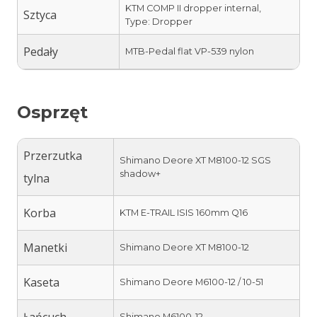
KTM COMP II dropper internal,
Sztyca
Type: Dropper
Pedały
MTB-Pedal flat VP-539 nylon
Osprzęt
Przerzutka
Shimano Deore XT M8100-12 SGS
shadow+
tylna
Korba
KTM E-TRAIL ISIS 160mm Q16
Manetki
Shimano Deore XT M8100-12
Kaseta
Shimano Deore M6100-12 / 10-51
Łańcuch
Shimano M6100-12