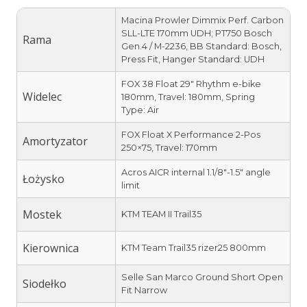
Macina Prowler Dimmix Perf. Carbon
SLL-LTE 170mm UDH; PT750 Bosch
Rama
Gen.4 / M-2236, BB Standard: Bosch,
Press Fit, Hanger Standard: UDH
FOX 38 Float 29″ Rhythm e-bike
Widelec
180mm, Travel: 180mm, Spring
Type: Air
FOX Float X Performance 2-Pos
Amortyzator
250×75, Travel: 170mm
Acros AICR internal 1.1/8″-1.5″ angle
Łożysko
limit
Mostek
KTM TEAM II Trail35
Kierownica
KTM Team Trail35 rizer25 800mm
Selle San Marco Ground Short Open
Siodełko
Fit Narrow