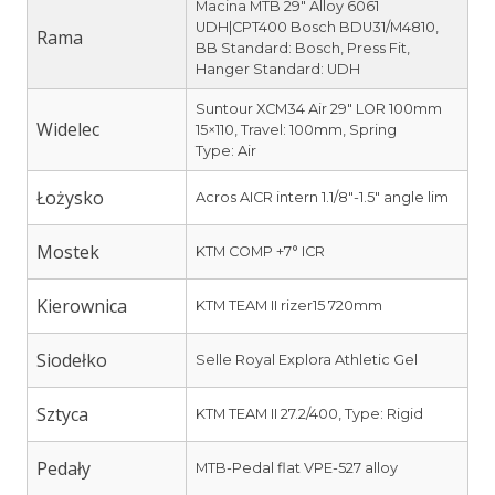
Macina MTB 29″ Alloy 6061
UDH|CPT400 Bosch BDU31/M4810,
Rama
BB Standard: Bosch, Press Fit,
Hanger Standard: UDH
Suntour XCM34 Air 29″ LOR 100mm
Widelec
15×110, Travel: 100mm, Spring
Type: Air
Łożysko
Acros AICR intern 1.1/8″-1.5″ angle lim
Mostek
KTM COMP +7° ICR
Kierownica
KTM TEAM II rizer15 720mm
Siodełko
Selle Royal Explora Athletic Gel
Sztyca
KTM TEAM II 27.2/400, Type: Rigid
Pedały
MTB-Pedal flat VPE-527 alloy