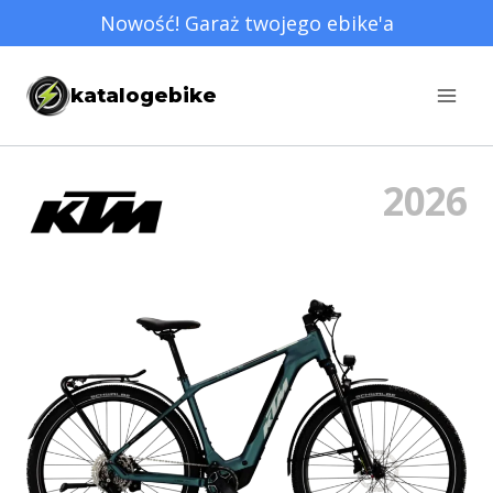
Przejdź
Nowość! Garaż twojego ebike'a
do
treści
katalogebike
2026