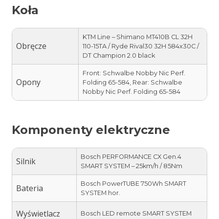
Koła
KTM Line – Shimano MT410B CL 32H
Obręcze
110-15TA / Ryde Rival30 32H 584x30C /
DT Champion 2.0 black
Front: Schwalbe Nobby Nic Perf.
Opony
Folding 65-584, Rear: Schwalbe
Nobby Nic Perf. Folding 65-584
Komponenty elektryczne
Bosch PERFORMANCE CX Gen.4
Silnik
SMART SYSTEM – 25km/h / 85Nm
Bosch PowerTUBE 750Wh SMART
Bateria
SYSTEM hor.
Wyświetlacz
Bosch LED remote SMART SYSTEM