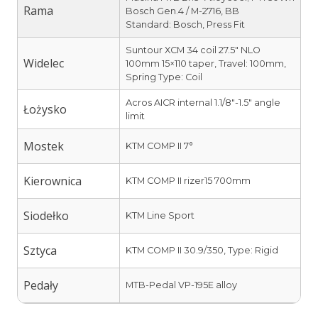
Rama
Bosch Gen.4 / M-2716, BB
Standard: Bosch, Press Fit
Suntour XCM 34 coil 27.5″ NLO
Widelec
100mm 15×110 taper, Travel: 100mm,
Spring Type: Coil
Acros AICR internal 1.1/8″-1.5″ angle
Łożysko
limit
Mostek
KTM COMP II 7°
Kierownica
KTM COMP II rizer15 700mm
Siodełko
KTM Line Sport
Sztyca
KTM COMP II 30.9/350, Type: Rigid
Pedały
MTB-Pedal VP-195E alloy