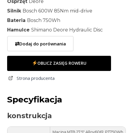
Osprzęt
Deore
Silnik
Bosch 600W 85Nm mid-drive
Bateria
Bosch 750Wh
Hamulce
Shimano Deore Hydraulic Disc
⇄
Dodaj do porównania
OBLICZ ZASIĘG ROWERU
Strona producenta
Specyfikacja
konstrukcja
Macina MTB 27.5″ Alloy6061; PT750Wh