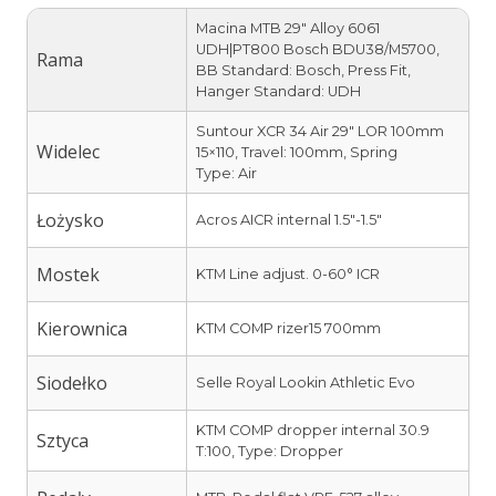
Macina MTB 29″ Alloy 6061
UDH|PT800 Bosch BDU38/M5700,
Rama
BB Standard: Bosch, Press Fit,
Hanger Standard: UDH
Suntour XCR 34 Air 29″ LOR 100mm
Widelec
15×110, Travel: 100mm, Spring
Type: Air
Łożysko
Acros AICR internal 1.5″-1.5″
Mostek
KTM Line adjust. 0-60° ICR
Kierownica
KTM COMP rizer15 700mm
Siodełko
Selle Royal Lookin Athletic Evo
KTM COMP dropper internal 30.9
Sztyca
T:100, Type: Dropper