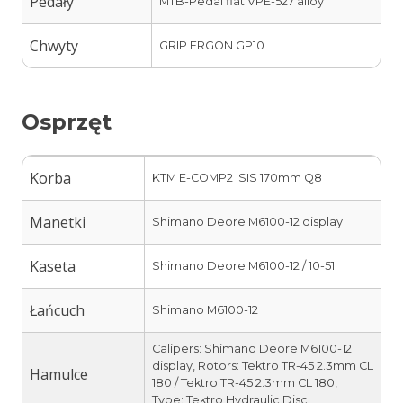
Pedały
MTB-Pedal flat VPE-527 alloy
Chwyty
GRIP ERGON GP10
Osprzęt
Korba
KTM E-COMP2 ISIS 170mm Q8
Manetki
Shimano Deore M6100-12 display
Kaseta
Shimano Deore M6100-12 / 10-51
Łańcuch
Shimano M6100-12
Calipers: Shimano Deore M6100-12
display, Rotors: Tektro TR-45 2.3mm CL
Hamulce
180 / Tektro TR-45 2.3mm CL 180,
Type: Tektro Hydraulic Disc