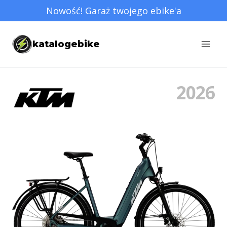
Przejdź
Nowość! Garaż twojego ebike'a
do
treści
katalogebike
2026