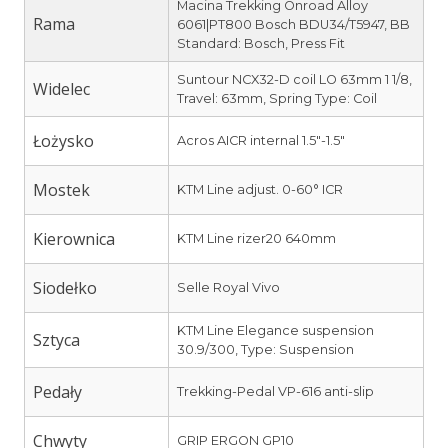
Macina Trekking Onroad Alloy
Rama
6061|PT800 Bosch BDU34/T5947, BB
Standard: Bosch, Press Fit
Suntour NCX32-D coil LO 63mm 1 1/8,
Widelec
Travel: 63mm, Spring Type: Coil
Łożysko
Acros AICR internal 1.5″-1.5″
Mostek
KTM Line adjust. 0-60° ICR
Kierownica
KTM Line rizer20 640mm
Siodełko
Selle Royal Vivo
KTM Line Elegance suspension
Sztyca
30.9/300, Type: Suspension
Pedały
Trekking-Pedal VP-616 anti-slip
Chwyty
GRIP ERGON GP10