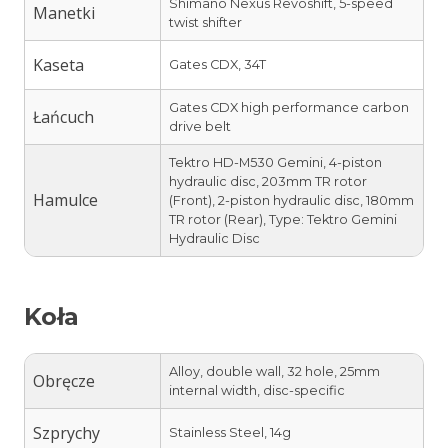
Shimano Nexus Revoshift, 5-speed
Manetki
twist shifter
Kaseta
Gates CDX, 34T
Gates CDX high performance carbon
Łańcuch
drive belt
Tektro HD-M530 Gemini, 4-piston
hydraulic disc, 203mm TR rotor
Hamulce
(Front), 2-piston hydraulic disc, 180mm
TR rotor (Rear), Type: Tektro Gemini
Hydraulic Disc
Koła
Alloy, double wall, 32 hole, 25mm
Obręcze
internal width, disc-specific
Szprychy
Stainless Steel, 14g