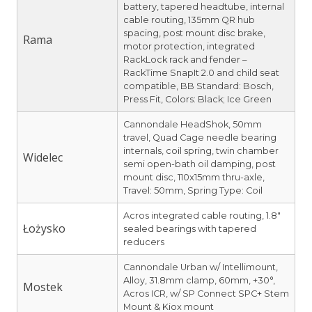
battery, tapered headtube, internal
cable routing, 135mm QR hub
spacing, post mount disc brake,
Rama
motor protection, integrated
RackLock rack and fender –
RackTime SnapIt 2.0 and child seat
compatible, BB Standard: Bosch,
Press Fit, Colors: Black; Ice Green
Cannondale HeadShok, 50mm
travel, Quad Cage needle bearing
internals, coil spring, twin chamber
Widelec
semi open-bath oil damping, post
mount disc, 110x15mm thru-axle,
Travel: 50mm, Spring Type: Coil
Acros integrated cable routing, 1.8″
Łożysko
sealed bearings with tapered
reducers
Cannondale Urban w/ Intellimount,
Alloy, 31.8mm clamp, 60mm, +30°,
Mostek
Acros ICR, w/ SP Connect SPC+ Stem
Mount & Kiox mount