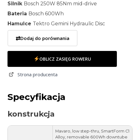
Silnik
Bosch 250W 85Nm mid-drive
Bateria
Bosch 600Wh
Hamulce
Tektro Gemini Hydraulic Disc
⇄
Dodaj do porównania
OBLICZ ZASIĘG ROWERU
Strona producenta
Specyfikacja
konstrukcja
Mavaro, low step-thru, SmartForm C1
Alloy, removable 600Wh downtube