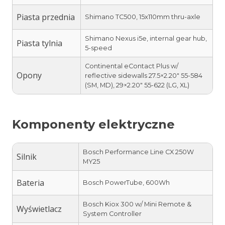
Piasta przednia
Shimano TC500, 15x110mm thru-axle
Shimano Nexus i5e, internal gear hub,
Piasta tylnia
5-speed
Continental eContact Plus w/
Opony
reflective sidewalls 27.5×2.20″ 55-584
(SM, MD), 29×2.20″ 55-622 (LG, XL)
Komponenty elektryczne
Bosch Performance Line CX 250W
Silnik
MY25
Bateria
Bosch PowerTube, 600Wh
Bosch Kiox 300 w/ Mini Remote &
Wyświetlacz
System Controller