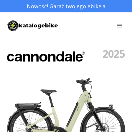
Przejdź
Nowość! Garaż twojego ebike'a
do
treści
katalogebike
2025