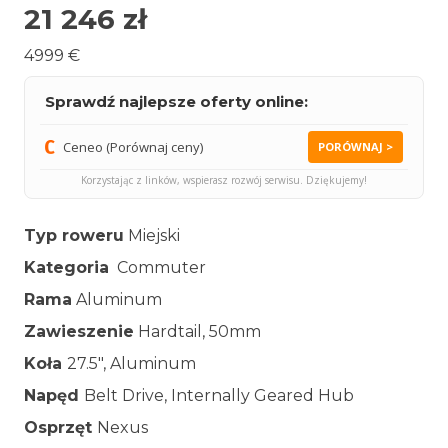
21 246
zł
4999 €
Sprawdź najlepsze oferty online:
Ceneo (Porównaj ceny)
PORÓWNAJ >
Korzystając z linków, wspierasz rozwój serwisu. Dziękujemy!
Typ roweru
Miejski
Kategoria
Commuter
Rama
Aluminum
Zawieszenie
Hardtail, 50mm
Koła
27.5″, Aluminum
Napęd
Belt Drive, Internally Geared Hub
Osprzęt
Nexus