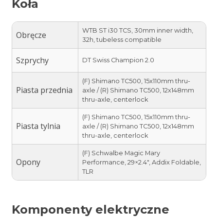
Koła
WTB ST i30 TCS, 30mm inner width,
Obręcze
32h, tubeless compatible
Szprychy
DT Swiss Champion 2.0
(F) Shimano TC500, 15x110mm thru-
Piasta przednia
axle / (R) Shimano TC500, 12x148mm
thru-axle, centerlock
(F) Shimano TC500, 15x110mm thru-
Piasta tylnia
axle / (R) Shimano TC500, 12x148mm
thru-axle, centerlock
(F) Schwalbe Magic Mary
Opony
Performance, 29×2.4″, Addix Foldable,
TLR
Komponenty elektryczne