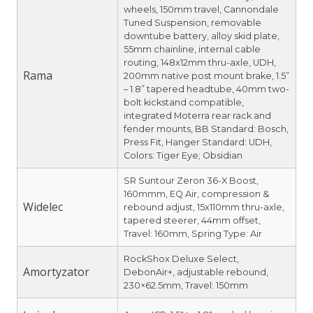
wheels, 150mm travel, Cannondale
Tuned Suspension, removable
downtube battery, alloy skid plate,
55mm chainline, internal cable
routing, 148x12mm thru-axle, UDH,
Rama
200mm native post mount brake, 1.5”
– 1.8” tapered headtube, 40mm two-
bolt kickstand compatible,
integrated Moterra rear rack and
fender mounts, BB Standard: Bosch,
Press Fit, Hanger Standard: UDH,
Colors: Tiger Eye; Obsidian
SR Suntour Zeron 36-X Boost,
160mmm, EQ Air, compression &
Widelec
rebound adjust, 15x110mm thru-axle,
tapered steerer, 44mm offset,
Travel: 160mm, Spring Type: Air
RockShox Deluxe Select,
Amortyzator
DebonAir+, adjustable rebound,
230×62.5mm, Travel: 150mm