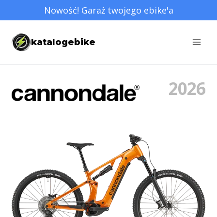
Przejdź
Nowość! Garaż twojego ebike'a
do
treści
katalogebike
2026