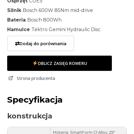
Osprzęt
CUES
Silnik
Bosch 600W 85Nm mid-drive
Bateria
Bosch 800Wh
Hamulce
Tektro Gemini Hydraulic Disc
⇄
Dodaj do porównania
OBLICZ ZASIĘG ROWERU
Strona producenta
Specyfikacja
konstrukcja
Moterra, SmartForm C1 Alloy, 29″