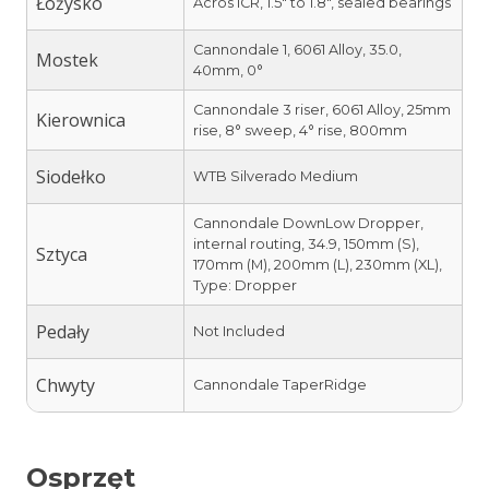
Łożysko
Acros ICR, 1.5″ to 1.8″, sealed bearings
Cannondale 1, 6061 Alloy, 35.0,
Mostek
40mm, 0°
Cannondale 3 riser, 6061 Alloy, 25mm
Kierownica
rise, 8° sweep, 4° rise, 800mm
Siodełko
WTB Silverado Medium
Cannondale DownLow Dropper,
internal routing, 34.9, 150mm (S),
Sztyca
170mm (M), 200mm (L), 230mm (XL),
Type: Dropper
Pedały
Not Included
Chwyty
Cannondale TaperRidge
Osprzęt