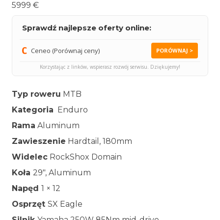
5999 €
Sprawdź najlepsze oferty online:
Ceneo (Porównaj ceny)
PORÓWNAJ >
Korzystając z linków, wspierasz rozwój serwisu. Dziękujemy!
Typ roweru
MTB
Kategoria
Enduro
Rama
Aluminum
Zawieszenie
Hardtail, 180mm
Widelec
RockShox Domain
Koła
29″, Aluminum
Napęd
1 × 12
Osprzęt
SX Eagle
Silnik
Yamaha 250W 85Nm mid-drive