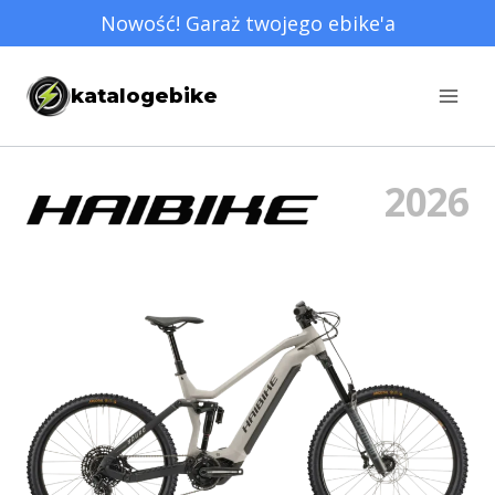
Przejdź
Nowość! Garaż twojego ebike'a
do
treści
katalogebike
2026