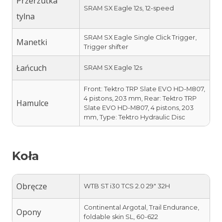
Przerzutka
SRAM SX Eagle 12s, 12-speed
tylna
SRAM SX Eagle Single Click Trigger,
Manetki
Trigger shifter
Łańcuch
SRAM SX Eagle 12s
Front: Tektro TRP Slate EVO HD-M807,
4 pistons, 203 mm, Rear: Tektro TRP
Hamulce
Slate EVO HD-M807, 4 pistons, 203
mm, Type: Tektro Hydraulic Disc
Koła
Obręcze
WTB ST i30 TCS 2.0 29″ 32H
Continental Argotal, Trail Endurance,
Opony
foldable skin SL, 60-622