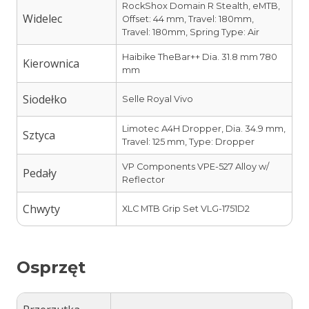
RockShox Domain R Stealth, eMTB,
Widelec
Offset: 44 mm, Travel: 180mm,
Travel: 180mm, Spring Type: Air
Haibike TheBar++ Dia. 31.8 mm 780
Kierownica
mm
Siodełko
Selle Royal Vivo
Limotec A4H Dropper, Dia. 34.9 mm,
Sztyca
Travel: 125 mm, Type: Dropper
VP Components VPE-527 Alloy w/
Pedały
Reflector
Chwyty
XLC MTB Grip Set VLG-1751D2
Osprzęt