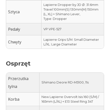
Lapierre Dropper by JD Ø: 31.6mm
Travel 100mm(S) 130mm(M) 150mm
Sztyca
(L, XL) + Shimano Lever,
Type: Dropper
Pedały
VP VPE-527
Lapierre Grips S/M: Small Diameter
Chwyty
L/XL: Large Diameter
Osprzęt
Przerzutka
Shimano Deore RD-M5100, 11s
tylna
New Lapierre Overvolt Isis 160 (S/M) /
Korba
165mm (L/XL) + E13 Steel Ring 34T