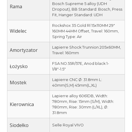
Bosch Supreme 5 alloy (UDH
Rama
Dropout), BB Standard: Bosch, Press
Fit, Hanger Standard: UDH
Rockshox 35 Gold Rl 15x110MM 29″
Widelec
160MM 44MM Offset, Travel: 160mm,
Spring Type: Air
Lapierre Shock Trunnion 205x60MM,
Amortyzator
Travel: 160mm
FSA NO.55R/57E, Anod black 1-
Łożysko
1/8″-1.5″
Lapierre CNC Ø: 31.8mm L:
Mostek
40mm(S,M) 45mm(L,XL)
Lapierre alloy 6061DB, Width:
780mm, Rise: 15mm (S/M), Width:
Kierownica
780mm, Rise: 30mm (L/XL), Ø:
31.8mm
Siodełko
Selle Royal VIVO