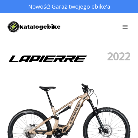
Przejdź
Nowość! Garaż twojego ebike'a
do
treści
katalogebike
2022