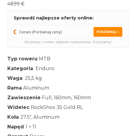
4899 €
Sprawdź najlepsze oferty online:
Ceneo (Porównaj ceny)
PORÓWNAJ >
Korzystając z linków, wspierasz rozwój serwisu. Dziękujemy!
Typ roweru
MTB
Kategoria
Enduro
Waga
25,5 kg
Rama
Aluminum
Zawieszenie
Full, 160mm, 160mm
Widelec
RockShox 35 Gold RL
Koła
27.5″, Aluminum
Napęd
1 × 11