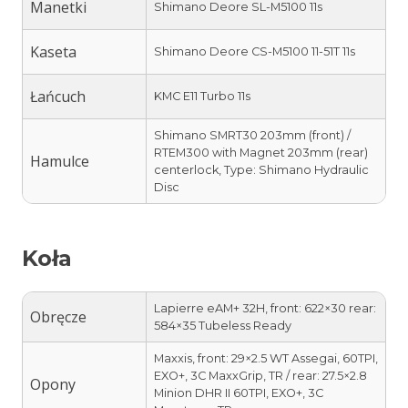
Manetki
Shimano Deore SL-M5100 11s
Kaseta
Shimano Deore CS-M5100 11-51T 11s
Łańcuch
KMC E11 Turbo 11s
Shimano SMRT30 203mm (front) /
RTEM300 with Magnet 203mm (rear)
Hamulce
centerlock, Type: Shimano Hydraulic
Disc
Koła
Lapierre eAM+ 32H, front: 622×30 rear:
Obręcze
584×35 Tubeless Ready
Maxxis, front: 29×2.5 WT Assegai, 60TPI,
EXO+, 3C MaxxGrip, TR / rear: 27.5×2.8
Opony
Minion DHR II 60TPI, EXO+, 3C