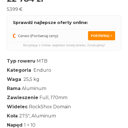
5399 €
Sprawdź najlepsze oferty online:
Ceneo (Porównaj ceny)
PORÓWNAJ >
Korzystając z linków, wspierasz rozwój serwisu. Dziękujemy!
Typ roweru
MTB
Kategoria
Enduro
Waga
25,5 kg
Rama
Aluminum
Zawieszenie
Full, 170mm
Widelec
RockShox Domain
Koła
27.5″, Aluminum
Napęd
1 × 10