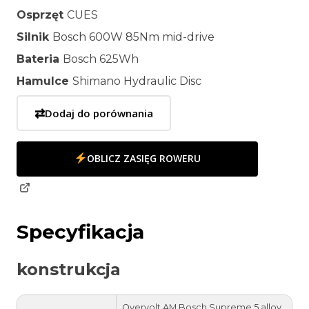
Osprzęt
CUES
Silnik
Bosch 600W 85Nm mid-drive
Bateria
Bosch 625Wh
Hamulce
Shimano Hydraulic Disc
⇄
Dodaj do porównania
OBLICZ ZASIĘG ROWERU
Specyfikacja
konstrukcja
Overvolt AM Bosch Supreme 5 alloy,