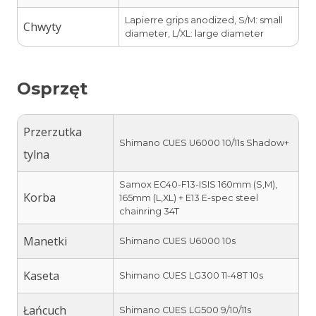
Lapierre grips anodized, S/M: small
Chwyty
diameter, L/XL: large diameter
Osprzęt
Przerzutka
Shimano CUES U6000 10/11s Shadow+
tylna
Samox EC40-F13-ISIS 160mm (S,M),
Korba
165mm (L,XL) + E13 E-spec steel
chainring 34T
Manetki
Shimano CUES U6000 10s
Kaseta
Shimano CUES LG300 11-48T 10s
Łańcuch
Shimano CUES LG500 9/10/11s