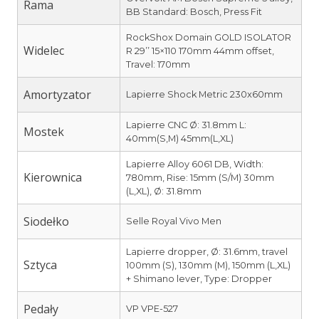
Rama
BB Standard: Bosch, Press Fit
RockShox Domain GOLD ISOLATOR
Widelec
R 29’’ 15×110 170mm 44mm offset,
Travel: 170mm
Amortyzator
Lapierre Shock Metric 230x60mm
Lapierre CNC Ø: 31.8mm L:
Mostek
40mm(S,M) 45mm(L,XL)
Lapierre Alloy 6061 DB, Width:
Kierownica
780mm, Rise: 15mm (S/M) 30mm
(L,XL), Ø: 31.8mm
Siodełko
Selle Royal Vivo Men
Lapierre dropper, Ø: 31.6mm, travel
Sztyca
100mm (S), 130mm (M), 150mm (L,XL)
+ Shimano lever, Type: Dropper
Pedały
VP VPE-527