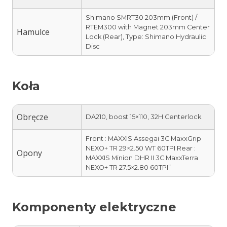
Shimano SMRT30 203mm (Front) /
RTEM300 with Magnet 203mm Center
Hamulce
Lock (Rear), Type: Shimano Hydraulic
Disc
Koła
Obręcze
DA210, boost 15×110, 32H Centerlock
Front : MAXXIS Assegai 3C MaxxGrip
NEXO+ TR 29×2.50 WT 60TPI Rear :
Opony
MAXXIS Minion DHR II 3C MaxxTerra
NEXO+ TR 27.5×2.80 60TPI”
Komponenty elektryczne