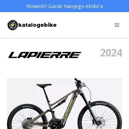
Przejdź
Nowość! Garaż twojego ebike'a
do
treści
katalogebike
2024