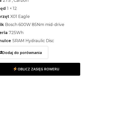
ła
27.5″, Carbon
pęd
1 × 12
rzęt
X01 Eagle
nik
Bosch 600W 85Nm mid-drive
eria
725Wh
mulce
SRAM Hydraulic Disc
⇄
Dodaj do porównania
OBLICZ ZASIĘG ROWERU