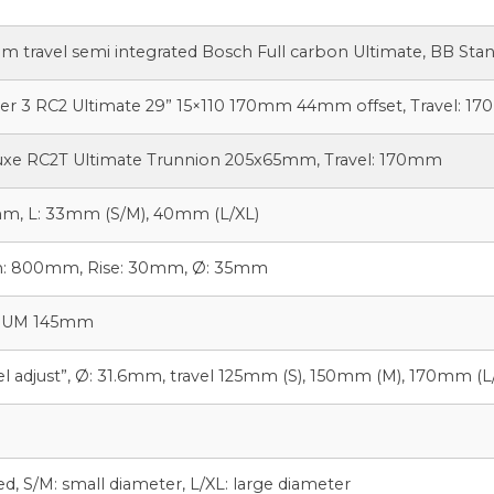
 travel semi integrated Bosch Full carbon Ultimate, BB Stand
 3 RC2 Ultimate 29” 15×110 170mm 44mm offset, Travel: 170
xe RC2T Ultimate Trunnion 205x65mm, Travel: 170mm
mm, L: 33mm (S/M), 40mm (L/XL)
th: 800mm, Rise: 30mm, Ø: 35mm
 KIUM 145mm
el adjust”, Ø: 31.6mm, travel 125mm (S), 150mm (M), 170mm (L
ed, S/M: small diameter, L/XL: large diameter