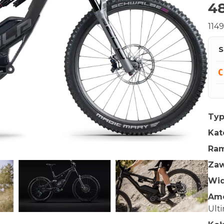
48
114
S
Typ
Kat
Ra
Zaw
Wid
Amo
Ult