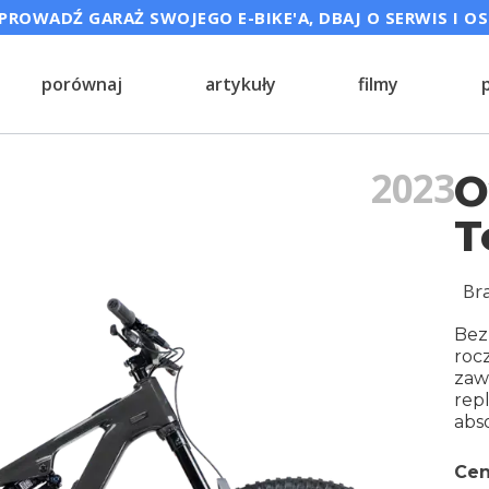
ROWADŹ GARAŻ SWOJEGO E-BIKE'A, DBAJ O SERWIS I O
porównaj
artykuły
filmy
2023
O
T
Br
Bez
roc
zaw
rep
abso
Cen