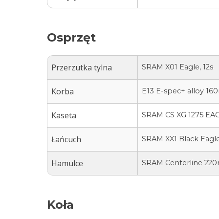
Osprzęt
Przerzutka tylna
SRAM X01 Eagle, 12s
Korba
E13 E-spec+ alloy 16
Kaseta
SRAM CS XG 1275 EAG
Łańcuch
SRAM XX1 Black Eagl
Hamulce
SRAM Centerline 220
Koła