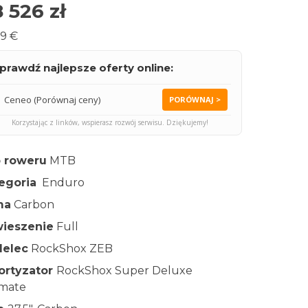
 526
zł
99 €
prawdź najlepsze oferty online:
Ceneo (Porównaj ceny)
PORÓWNAJ >
Korzystając z linków, wspierasz rozwój serwisu. Dziękujemy!
 roweru
MTB
egoria
Enduro
ma
Carbon
ieszenie
Full
elec
RockShox ZEB
rtyzator
RockShox Super Deluxe
imate