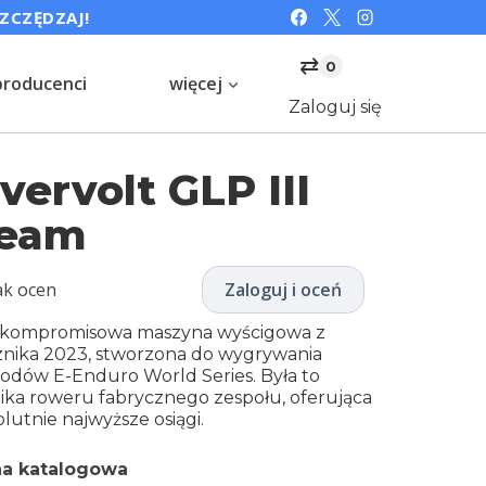
SZCZĘDZAJ!
⇄
0
producenci
więcej
Zaloguj się
vervolt GLP III
eam
ak ocen
Zaloguj i oceń
kompromisowa maszyna wyścigowa z
znika 2023, stworzona do wygrywania
odów E-Enduro World Series. Była to
lika roweru fabrycznego zespołu, oferująca
lutnie najwyższe osiągi.
a katalogowa