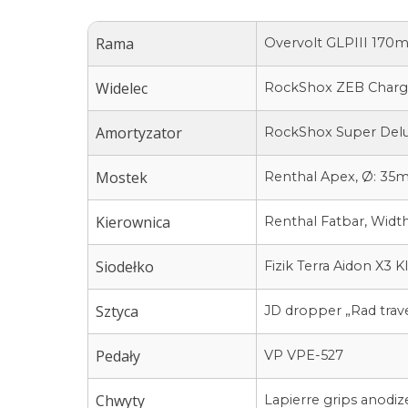
Rama
Overvolt GLPIII 170mm
Widelec
RockShox ZEB Charger
Amortyzator
RockShox Super Delu
Mostek
Renthal Apex, Ø: 35
Kierownica
Renthal Fatbar, Wid
Siodełko
Fizik Terra Aidon X3
Sztyca
JD dropper „Rad trav
Pedały
VP VPE-527
Chwyty
Lapierre grips anodiz