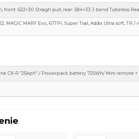
 front: 622×30 Straigh pull, rear: 584×33 J-bend Tubeless Re
2, MAGIC MARY Evo, 67TPI, Super Trail, Addix Ultra soft, TR / r
ne CX-R “25kph” / Powerpack battery 725Wh/ Mini remote + 
enie