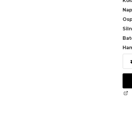
Ko
Na
Osp
Sil
Bat
Ha