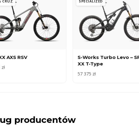
A CRUZ
SPECIALIZED
 XX AXS RSV
S-Works Turbo Levo – 
XX T-Type
 zł
57 375 zł
dług producentów