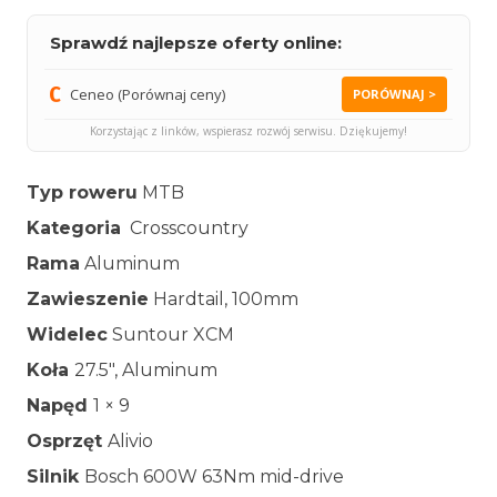
Sprawdź najlepsze oferty online:
Ceneo (Porównaj ceny)
PORÓWNAJ >
Korzystając z linków, wspierasz rozwój serwisu. Dziękujemy!
Typ roweru
MTB
Kategoria
Crosscountry
Rama
Aluminum
Zawieszenie
Hardtail, 100mm
Widelec
Suntour XCM
Koła
27.5″, Aluminum
Napęd
1 × 9
Osprzęt
Alivio
Silnik
Bosch 600W 63Nm mid-drive