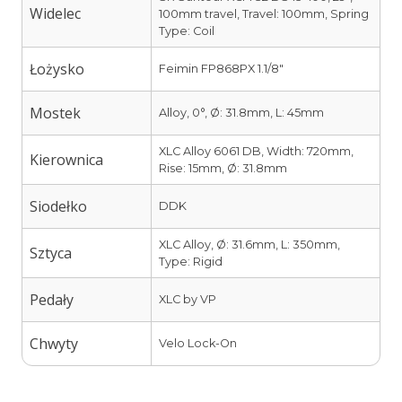
Widelec
100mm travel, Travel: 100mm, Spring
Type: Coil
Łożysko
Feimin FP868PX 1.1/8″
Mostek
Alloy, 0°, Ø: 31.8mm, L: 45mm
XLC Alloy 6061 DB, Width: 720mm,
Kierownica
Rise: 15mm, Ø: 31.8mm
Siodełko
DDK
XLC Alloy, Ø: 31.6mm, L: 350mm,
Sztyca
Type: Rigid
Pedały
XLC by VP
Chwyty
Velo Lock-On