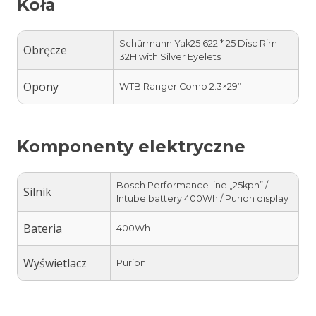
Koła
Schürmann Yak25 622 * 25 Disc Rim
Obręcze
32H with Silver Eyelets
Opony
WTB Ranger Comp 2.3×29”
Komponenty elektryczne
Bosch Performance line „25kph” /
Silnik
Intube battery 400Wh / Purion display
Bateria
400Wh
Wyświetlacz
Purion