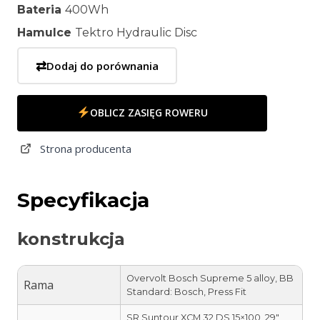
Bateria
400Wh
Hamulce
Tektro Hydraulic Disc
⇄
Dodaj do porównania
OBLICZ ZASIĘG ROWERU
Strona producenta
Specyfikacja
konstrukcja
Overvolt Bosch Supreme 5 alloy, BB
Rama
Standard: Bosch, Press Fit
SR Suntour XCM 32 DS 15×100, 29″,