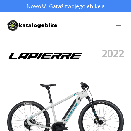
Przejdź
Nowość! Garaż twojego ebike'a
do
treści
katalogebike
2022