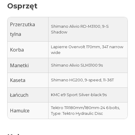
Osprzęt
Przerzutka
Shimano Alivio RD-M3100, 9-S
Shadow
tylna
Lapierre Overvolt 170mm, 34T narrow
Korba
wide
Manetki
Shimano Alivio SLM3100 9s
Kaseta
Shimano HG200, 9-speed, 11-36T
Łańcuch
KMC e9 Sport Silver-black 9s
Tektro TR180mm/180mm-24 6 bolts,
Hamulce
Type: Tektro Hydraulic Disc