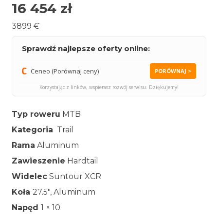
16 454
zł
3899 €
Sprawdź najlepsze oferty online:
Ceneo (Porównaj ceny)
PORÓWNAJ >
Korzystając z linków, wspierasz rozwój serwisu. Dziękujemy!
Typ roweru
MTB
Kategoria
Trail
Rama
Aluminum
Zawieszenie
Hardtail
Widelec
Suntour XCR
Koła
27.5″, Aluminum
Napęd
1 × 10