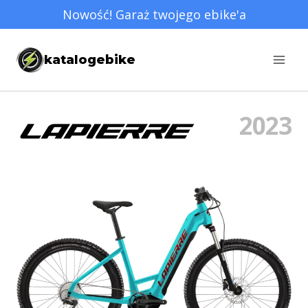
Przejdź
Nowość! Garaż twojego ebike'a
do
treści
katalogebike
2023