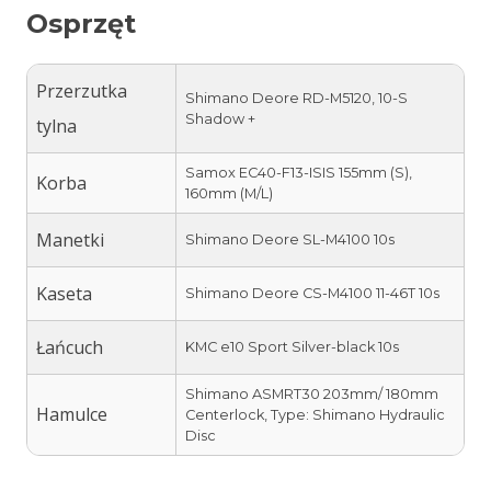
Osprzęt
Przerzutka
Shimano Deore RD-M5120, 10-S
Shadow +
tylna
Samox EC40-F13-ISIS 155mm (S),
Korba
160mm (M/L)
Manetki
Shimano Deore SL-M4100 10s
Kaseta
Shimano Deore CS-M4100 11-46T 10s
Łańcuch
KMC e10 Sport Silver-black 10s
Shimano ASMRT30 203mm/ 180mm
Hamulce
Centerlock, Type: Shimano Hydraulic
Disc