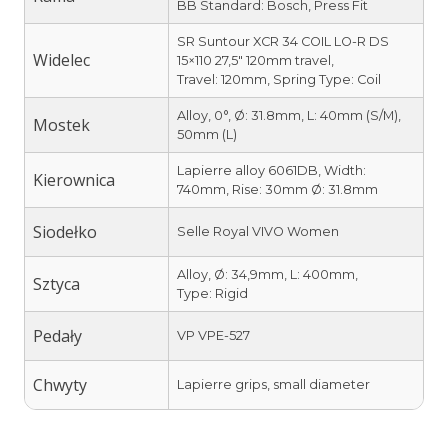
BB Standard: Bosch, Press Fit
SR Suntour XCR 34 COIL LO-R DS
Widelec
15×110 27,5″ 120mm travel,
Travel: 120mm, Spring Type: Coil
Alloy, 0°, Ø: 31.8mm, L: 40mm (S/M),
Mostek
50mm (L)
Lapierre alloy 6061DB, Width:
Kierownica
740mm, Rise: 30mm Ø: 31.8mm
Siodełko
Selle Royal VIVO Women
Alloy, Ø: 34,9mm, L: 400mm,
Sztyca
Type: Rigid
Pedały
VP VPE-527
Chwyty
Lapierre grips, small diameter