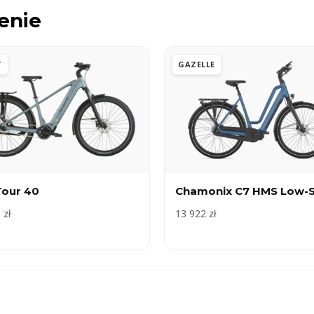
enie
T
GAZELLE
Tour 40
Chamonix C7 HMS Low-
 zł
13 922 zł