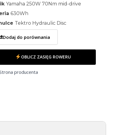
nik
Yamaha 250W 70Nm mid-drive
eria
630Wh
mulce
Tektro Hydraulic Disc
⇄
Dodaj do porównania
OBLICZ ZASIĘG ROWERU
Strona producenta