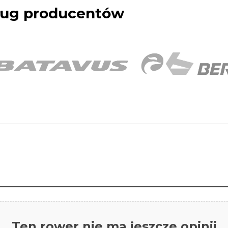
dług producentów
Ten rower nie ma jeszcze opinii