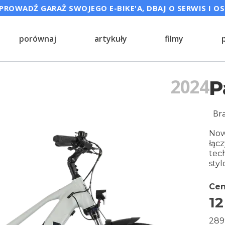
ROWADŹ GARAŻ SWOJEGO E-BIKE'A, DBAJ O SERWIS I O
porównaj
artykuły
filmy
2024
P
Br
Now
łąc
tec
sty
Cen
12
289