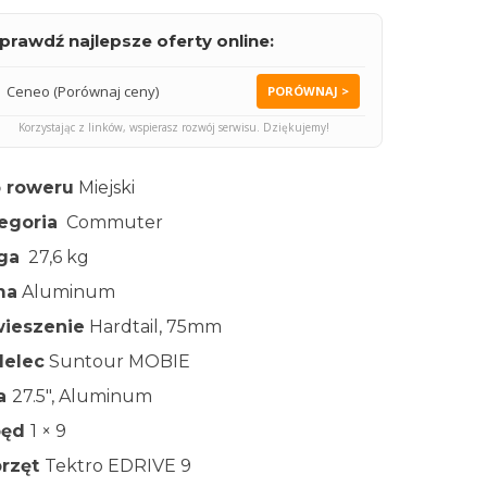
prawdź najlepsze oferty online:
Ceneo (Porównaj ceny)
PORÓWNAJ >
Korzystając z linków, wspierasz rozwój serwisu. Dziękujemy!
 roweru
Miejski
egoria
Commuter
ga
27,6 kg
ma
Aluminum
ieszenie
Hardtail, 75mm
elec
Suntour MOBIE
ła
27.5″, Aluminum
pęd
1 × 9
rzęt
Tektro EDRIVE 9