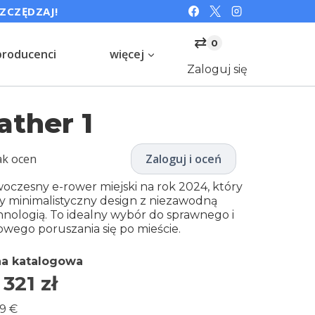
SZCZĘDZAJ!
⇄
0
producenci
więcej
Zaloguj się
ather 1
ak ocen
Zaloguj i oceń
oczesny e-rower miejski na rok 2024, który
zy minimalistyczny design z niezawodną
hnologią. To idealny wybór do sprawnego i
lowego poruszania się po mieście.
a katalogowa
 321
zł
9 €