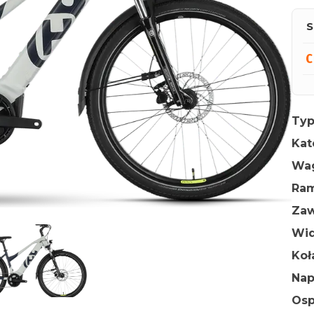
S
Typ
Kat
Wa
Ra
Zaw
Wid
Ko
Na
Osp