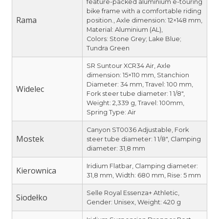
feature-packed aluminium e-touring
bike frame with a comfortable riding
Rama
position., Axle dimension: 12×148 mm,
Material: Aluminium (AL),
Colors: Stone Grey; Lake Blue;
Tundra Green
SR Suntour XCR34 Air, Axle
dimension: 15×110 mm, Stanchion
Diameter: 34 mm, Travel: 100 mm,
Widelec
Fork steer tube diameter: 1 1/8″,
Weight: 2,339 g, Travel: 100mm,
Spring Type: Air
Canyon ST0036 Adjustable, Fork
Mostek
steer tube diameter: 1 1/8″, Clamping
diameter: 31,8 mm
Iridium Flatbar, Clamping diameter:
Kierownica
31,8 mm, Width: 680 mm, Rise: 5 mm
Selle Royal Essenza+ Athletic,
Siodełko
Gender: Unisex, Weight: 420 g