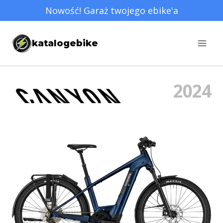
Przejdź
Nowość! Garaż twojego ebike'a
do
treści
katalogebike
2024