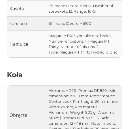
Shimano Deore M6100, Number of
Kaseta
sprockets: 12, Range: 10-51
Łańcuch
Shimano Deore M6100
Magura MT30 hydraulic disc brake,
Number of pistons: 4 | Magura MT
Hamulce
Thirty, Number of pistons: 2,
Type: Magura MT Thirty Hydraulic Disc
Koła
Alexrims MD25 | Promax DR850, Axle
dimension: 15×110 mm, Rotor mount:
Center Lock, Rim height: 20 mm, Inner
width: 25 mm, Rim material:
Aluminium, Weight: 905 g | Alexrims
Obręcze
MD25 | Promax DR850 SH12, Axle
dimension: 12×148 mm, Rotor mount:
Center Lock, Rim height: 20 mm, Inner