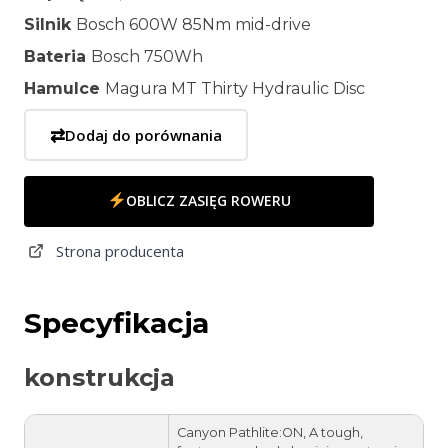
Silnik
Bosch 600W 85Nm mid-drive
Bateria
Bosch 750Wh
Hamulce
Magura MT Thirty Hydraulic Disc
⇄
Dodaj do porównania
OBLICZ ZASIĘG ROWERU
Strona producenta
Specyfikacja
konstrukcja
Canyon Pathlite:ON, A tough,