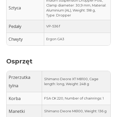
Iridium Suspension Dropper Post,
Clamp diameter: 30,9 mm, Material:
Sztyca
Aluminium (AL), Weight: 518 g,
Type: Dropper
Pedały
VP-536 f
Chwyty
Ergon GA3
Osprzęt
Przerzutka
Shimano Deore XT M8100, Cage
length: long, Weight: 248 g
tylna
Korba
FSA CK 220, Number of chainrings: 1
Manetki
Shimano Deore M6100, Weight: 136 g