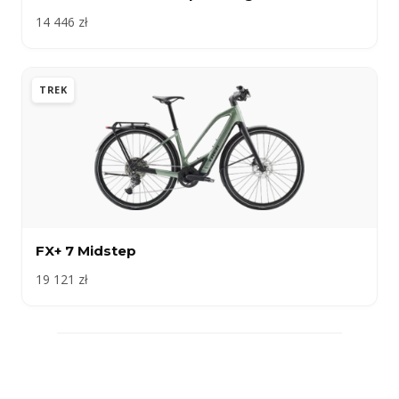
14 446 zł
TREK
FX+ 7 Midstep
19 121 zł