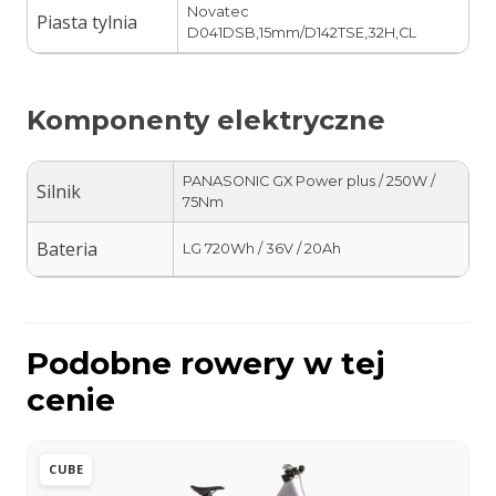
Novatec
Piasta tylnia
D041DSB,15mm/D142TSE,32H,CL
Komponenty elektryczne
PANASONIC GX Power plus / 250W /
Silnik
75Nm
Bateria
LG 720Wh / 36V / 20Ah
Podobne rowery w tej
cenie
CUBE