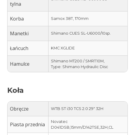
tylna
Korba
Samox 38T, 170mm
Manetki
Shimano CUES SL-U6000/10sp.
Łańcuch
KMC XGLIDE
Shimano MT200 / SMRT10M,
Hamulce
Type: Shimano Hydraulic Disc
Koła
Obręcze
WTB ST i30 TCS 2.0 29″ 32H
Novatec
Piasta przednia
D041DSB,15mm/D142TSE,32H,CL