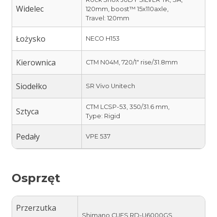
Widelec
120mm, boost™ 15x110axle,
Travel: 120mm
Łożysko
NECO H153
Kierownica
CTM N04M, 720/1″ rise/31.8mm
Siodełko
SR Vivo Unitech
CTM LCSP-53, 350/31.6 mm,
Sztyca
Type: Rigid
Pedały
VPE 537
Osprzęt
Przerzutka
Shimano CUES RD-U6000GS