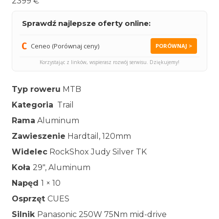
2399 €
Sprawdź najlepsze oferty online:
Ceneo (Porównaj ceny)
PORÓWNAJ >
Korzystając z linków, wspierasz rozwój serwisu. Dziękujemy!
Typ roweru
MTB
Kategoria
Trail
Rama
Aluminum
Zawieszenie
Hardtail, 120mm
Widelec
RockShox Judy Silver TK
Koła
29″, Aluminum
Napęd
1 × 10
Osprzęt
CUES
Silnik
Panasonic 250W 75Nm mid-drive