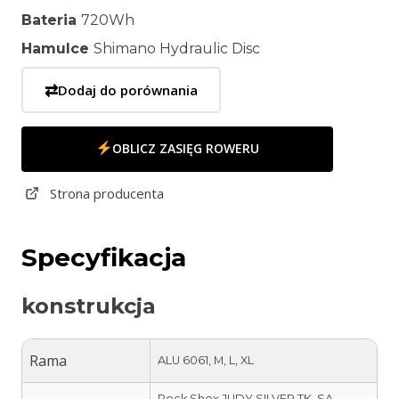
Bateria
720Wh
Hamulce
Shimano Hydraulic Disc
⇄
Dodaj do porównania
OBLICZ ZASIĘG ROWERU
Strona producenta
Specyfikacja
konstrukcja
Rama
ALU 6061, M, L, XL
Rock Shox JUDY SILVER TK, SA,