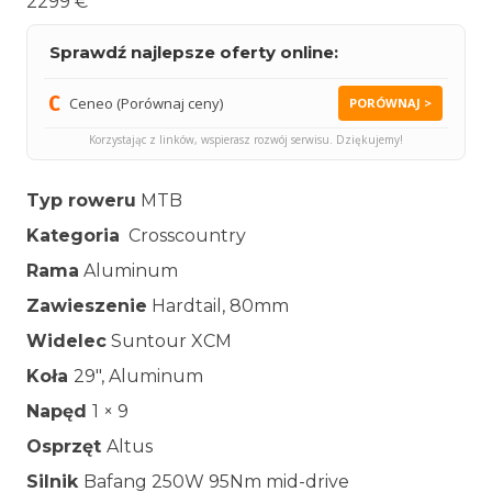
2299 €
Sprawdź najlepsze oferty online:
Ceneo (Porównaj ceny)
PORÓWNAJ >
Korzystając z linków, wspierasz rozwój serwisu. Dziękujemy!
Typ roweru
MTB
Kategoria
Crosscountry
Rama
Aluminum
Zawieszenie
Hardtail, 80mm
Widelec
Suntour XCM
Koła
29″, Aluminum
Napęd
1 × 9
Osprzęt
Altus
Silnik
Bafang 250W 95Nm mid-drive