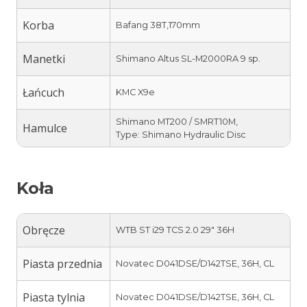
Korba
Bafang 38T,170mm
Manetki
Shimano Altus SL-M2000RA 9 sp.
Łańcuch
KMC X9e
Shimano MT200 / SMRT10M,
Hamulce
Type: Shimano Hydraulic Disc
Koła
Obręcze
WTB ST i29 TCS 2.0 29″ 36H
Piasta przednia
Novatec D041DSE/D142TSE, 36H, CL
Piasta tylnia
Novatec D041DSE/D142TSE, 36H, CL