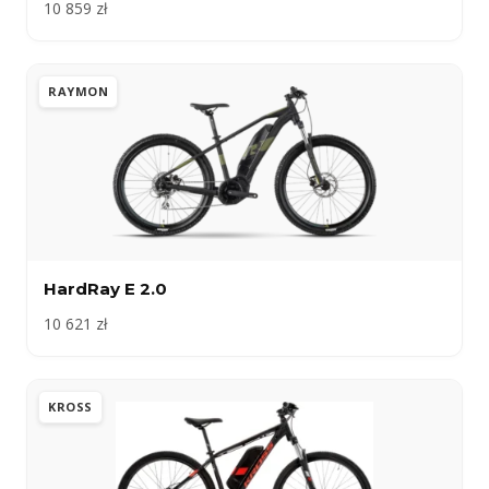
10 859 zł
RAYMON
HardRay E 2.0
10 621 zł
KROSS