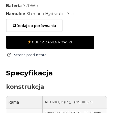
Bateria
720Wh
Hamulce
Shimano Hydraulic Disc
⇄
Dodaj do porównania
OBLICZ ZASIĘG ROWERU
Strona producenta
Specyfikacja
konstrukcja
Rama
ALU 6061, M (17″), L (19″), XL (21″)
Suntour XCM32 ATB, RL, DS, 80mm,