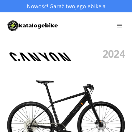
Przejdź
Nowość! Garaż twojego ebike'a
do
treści
katalogebike
2024