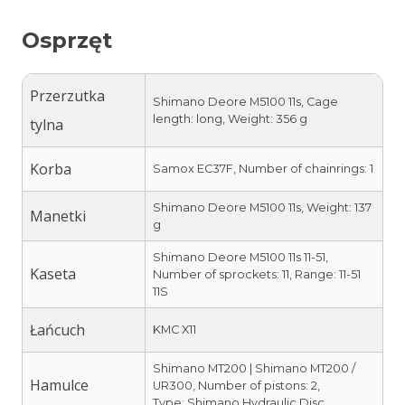
Osprzęt
Przerzutka
Shimano Deore M5100 11s, Cage
length: long, Weight: 356 g
tylna
Korba
Samox EC37F, Number of chainrings: 1
Shimano Deore M5100 11s, Weight: 137
Manetki
g
Shimano Deore M5100 11s 11-51,
Kaseta
Number of sprockets: 11, Range: 11-51
11S
Łańcuch
KMC X11
Shimano MT200 | Shimano MT200 /
Hamulce
UR300​, Number of pistons: 2,
Type: Shimano Hydraulic Disc