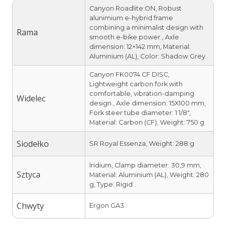
Canyon Roadlite:ON, Robust
alunimium e-hybrid frame
combining a minimalist design with
Rama
smooth e-bike power., Axle
dimension: 12×142 mm, Material:
Aluminium (AL), Color: Shadow Grey
Canyon FK0074 CF DISC,
Lightweight carbon fork with
comfortable, vibration-damping
Widelec
design., Axle dimension: 15X100 mm,
Fork steer tube diameter: 1 1/8″,
Material: Carbon (CF), Weight: 750 g
Siodełko
SR Royal Essenza, Weight: 288 g
Iridium, Clamp diameter: 30,9 mm,
Sztyca
Material: Aluminium (AL), Weight: 280
g, Type: Rigid
Chwyty
Ergon GA3