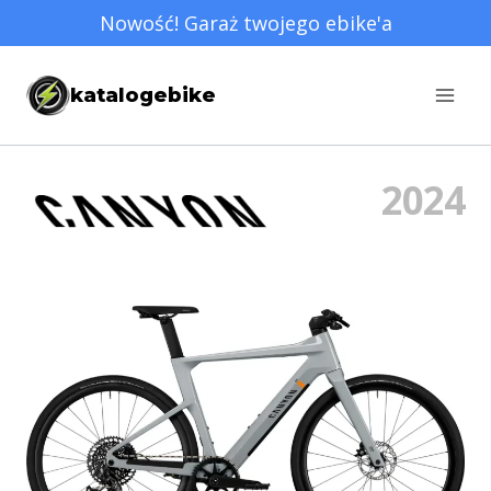
Przejdź
Nowość! Garaż twojego ebike'a
do
treści
katalogebike
2024