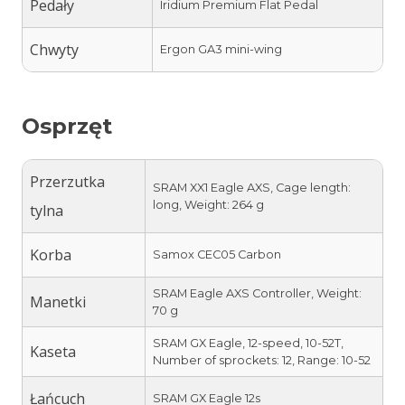
Pedały
Iridium Premium Flat Pedal
Chwyty
Ergon GA3 mini-wing
Osprzęt
Przerzutka
SRAM XX1 Eagle AXS, Cage length:
long, Weight: 264 g
tylna
Korba
Samox CEC05 Carbon
SRAM Eagle AXS Controller, Weight:
Manetki
70 g
SRAM GX Eagle, 12-speed, 10-52T,
Kaseta
Number of sprockets: 12, Range: 10-52
Łańcuch
SRAM GX Eagle 12s