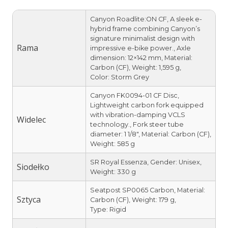
Canyon Roadlite:ON CF, A sleek e-
hybrid frame combining Canyon’s
signature minimalist design with
Rama
impressive e-bike power., Axle
dimension: 12×142 mm, Material:
Carbon (CF), Weight: 1,595 g,
Color: Storm Grey
Canyon FK0094-01 CF Disc,
Lightweight carbon fork equipped
with vibration-damping VCLS
Widelec
technology., Fork steer tube
diameter: 1 1/8″, Material: Carbon (CF),
Weight: 585 g
SR Royal Essenza, Gender: Unisex,
Siodełko
Weight: 330 g
Seatpost SP0065 Carbon, Material:
Sztyca
Carbon (CF), Weight: 179 g,
Type: Rigid