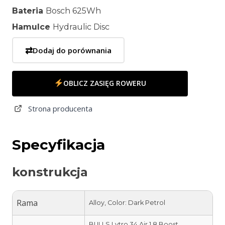
Bateria
Bosch 625Wh
Hamulce
Hydraulic Disc
⇄
Dodaj do porównania
OBLICZ ZASIĘG ROWERU
Strona producenta
Specyfikacja
konstrukcja
Rama
Alloy, Color: Dark Petrol
BULLS Lytro 34 Air 1.8 Boost,