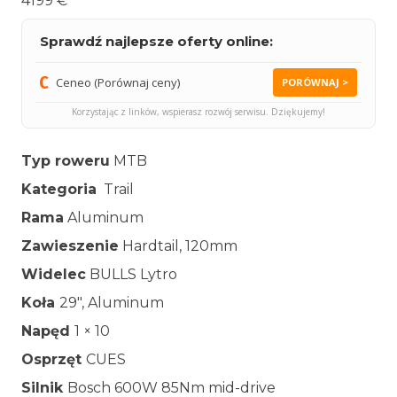
4199 €
Sprawdź najlepsze oferty online:
Ceneo (Porównaj ceny)
PORÓWNAJ >
Korzystając z linków, wspierasz rozwój serwisu. Dziękujemy!
Typ roweru
MTB
Kategoria
Trail
Rama
Aluminum
Zawieszenie
Hardtail, 120mm
Widelec
BULLS Lytro
Koła
29″, Aluminum
Napęd
1 × 10
Osprzęt
CUES
Silnik
Bosch 600W 85Nm mid-drive