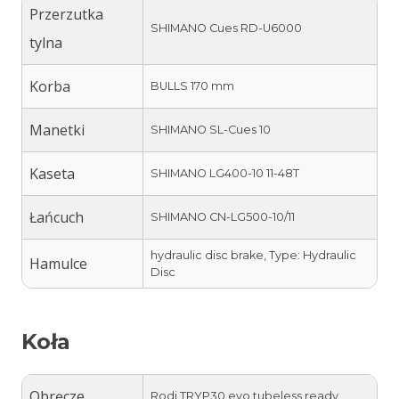
Przerzutka
SHIMANO Cues RD-U6000
tylna
Korba
BULLS 170 mm
Manetki
SHIMANO SL-Cues 10
Kaseta
SHIMANO LG400-10 11-48T
Łańcuch
SHIMANO CN-LG500-10/11
hydraulic disc brake, Type: Hydraulic
Hamulce
Disc
Koła
Obręcze
Rodi TRYP30 evo tubeless ready