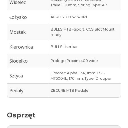
Widelec
Travel: 120mm, Spring Type: Air
Łożysko
ACROS 310.52.570R1
BULLS MTBi-Sport, CCS Slot Mount
Mostek
ready
Kierownica
BULLS riserbar
Siodełko
Prologo Proxim 400 wide
Limotec Alpha 1 34,9mm + SL-
Sztyca
MT500-IL, 170 mm, Type: Dropper
Pedały
ZECURE MTB Pedale
Osprzęt