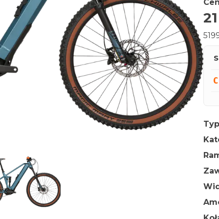
Cen
21
519
S
Typ
Kat
Ra
Zaw
Wid
Amo
Ko