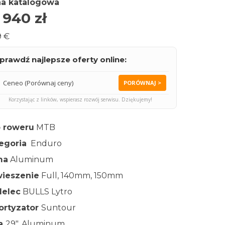
a katalogowa
 940
zł
9 €
prawdź najlepsze oferty online:
Ceneo (Porównaj ceny)
PORÓWNAJ >
Korzystając z linków, wspierasz rozwój serwisu. Dziękujemy!
 roweru
MTB
egoria
Enduro
ma
Aluminum
ieszenie
Full, 140mm, 150mm
elec
BULLS Lytro
rtyzator
Suntour
ła
29″, Aluminum