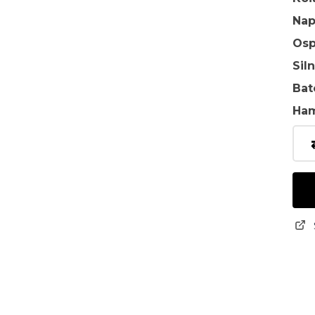
Na
Osp
Sil
Bat
Ha