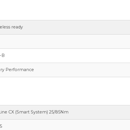
less ready
0
-B
ry Performance
ine CX (Smart System) 25/85Nm
5