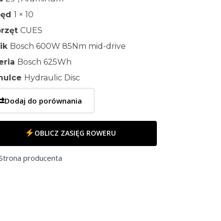
pęd
1 × 10
rzęt
CUES
nik
Bosch 600W 85Nm mid-drive
eria
Bosch 625Wh
mulce
Hydraulic Disc
⇄
Dodaj do porównania
OBLICZ ZASIĘG ROWERU
Strona producenta