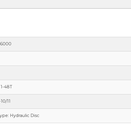
U6000
1-48T
10/11
Type: Hydraulic Disc