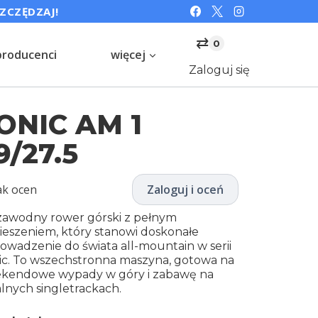
SZCZĘDZAJ!
⇄
0
producenci
więcej
Zaloguj się
ONIC AM 1
9/27.5
ak ocen
Zaloguj i oceń
zawodny rower górski z pełnym
ieszeniem, który stanowi doskonałe
owadzenie do świata all-mountain w serii
ic. To wszechstronna maszyna, gotowa na
kendowe wypady w góry i zabawę na
alnych singletrackach.