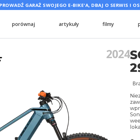
ROWADŹ GARAŻ SWOJEGO E-BIKE'A, DBAJ O SERWIS I O
porównaj
artykuły
filmy
2024
S
2
Br
Nie
zaw
wpr
Son
wee
lok