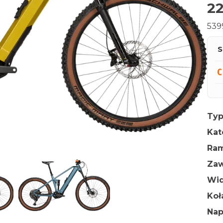
22
539
S
Typ
Kat
Ra
Zaw
Wid
Ko
Na