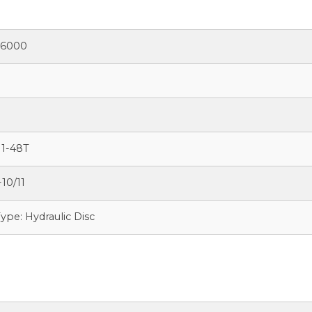
U6000
1-48T
10/11
Type: Hydraulic Disc