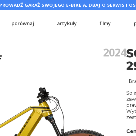
ROWADŹ GARAŻ SWOJEGO E-BIKE'A, DBAJ O SERWIS I O
porównaj
artykuły
filmy
2024
S
2
Br
Sol
zaw
praw
Wyt
zes
Cen