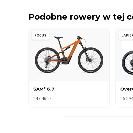
Podobne rowery w tej c
FOCUS
LAPIE
SAM² 6.7
Overv
24 646 zł
26 594