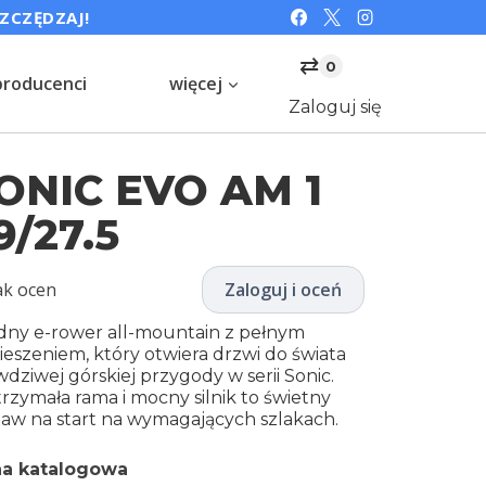
SZCZĘDZAJ!
⇄
0
producenci
więcej
Zaloguj się
ONIC EVO AM 1
9/27.5
ak ocen
Zaloguj i oceń
idny e-rower all-mountain z pełnym
ieszeniem, który otwiera drzwi do świata
dziwej górskiej przygody w serii Sonic.
rzymała rama i mocny silnik to świetny
taw na start na wymagających szlakach.
a katalogowa