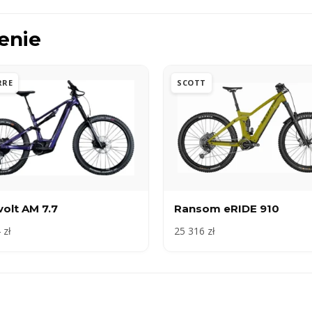
enie
RRE
SCOTT
olt AM 7.7
Ransom eRIDE 910
 zł
25 316 zł