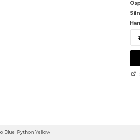
Osp
Sil
Ha
ro Blue; Python Yellow