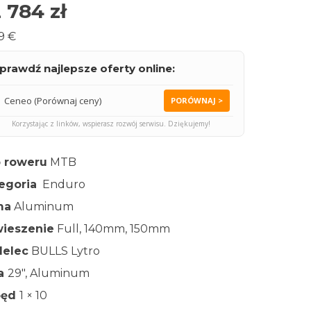
 784
zł
9 €
prawdź najlepsze oferty online:
Ceneo (Porównaj ceny)
PORÓWNAJ >
Korzystając z linków, wspierasz rozwój serwisu. Dziękujemy!
 roweru
MTB
egoria
Enduro
ma
Aluminum
ieszenie
Full, 140mm, 150mm
elec
BULLS Lytro
ła
29″, Aluminum
pęd
1 × 10