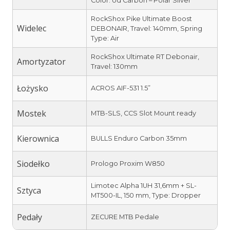
Color: Ud Carbon – Polar Silver
RockShox Pike Ultimate Boost
Widelec
DEBONAIR, Travel: 140mm, Spring
Type: Air
RockShox Ultimate RT Debonair,
Amortyzator
Travel: 130mm
Łożysko
ACROS AIF-531 1.5”
Mostek
MTB-SLS, CCS Slot Mount ready
Kierownica
BULLS Enduro Carbon 35mm
Siodełko
Prologo Proxim W850
Limotec Alpha 1UH 31,6mm + SL-
Sztyca
MT500-IL, 150 mm, Type: Dropper
Pedały
ZECURE MTB Pedale