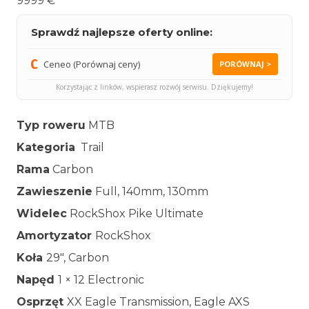
9999 €
Sprawdź najlepsze oferty online:
Ceneo (Porównaj ceny)
PORÓWNAJ >
Korzystając z linków, wspierasz rozwój serwisu. Dziękujemy!
Typ roweru
MTB
Kategoria
Trail
Rama
Carbon
Zawieszenie
Full, 140mm, 130mm
Widelec
RockShox Pike Ultimate
Amortyzator
RockShox
Koła
29″, Carbon
Napęd
1 × 12 Electronic
Osprzęt
XX Eagle Transmission, Eagle AXS