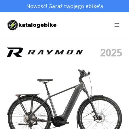
Przejdź
Nowość! Garaż twojego ebike'a
do
treści
katalogebike
2025