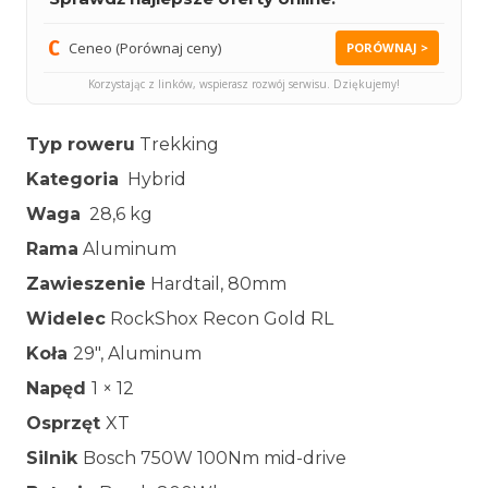
Ceneo (Porównaj ceny)
PORÓWNAJ >
Korzystając z linków, wspierasz rozwój serwisu. Dziękujemy!
Typ roweru
Trekking
Kategoria
Hybrid
Waga
28,6 kg
Rama
Aluminum
Zawieszenie
Hardtail, 80mm
Widelec
RockShox Recon Gold RL
Koła
29″, Aluminum
Napęd
1 × 12
Osprzęt
XT
Silnik
Bosch 750W 100Nm mid-drive