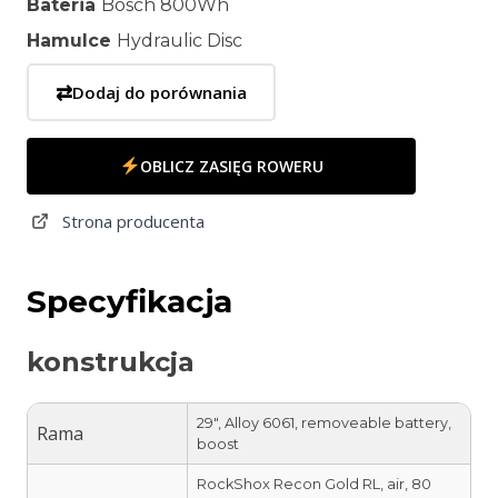
Bateria
Bosch 800Wh
Hamulce
Hydraulic Disc
⇄
Dodaj do porównania
OBLICZ ZASIĘG ROWERU
Strona producenta
Specyfikacja
konstrukcja
29″, Alloy 6061, removeable battery,
Rama
boost
RockShox Recon Gold RL, air, 80