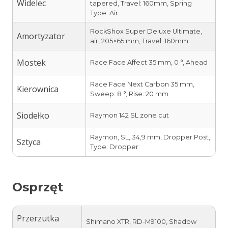
Widelec
tapered, Travel: 160mm, Spring
Type: Air
RockShox Super Deluxe Ultimate,
Amortyzator
air, 205×65 mm, Travel: 160mm
Mostek
Race Face Affect 35 mm, 0 °, Ahead
Race Face Next Carbon 35 mm,
Kierownica
Sweep: 8 °, Rise: 20 mm
Siodełko
Raymon 142 SL zone cut
Raymon, SL, 34,9 mm, Dropper Post,
Sztyca
Type: Dropper
Osprzęt
Przerzutka
Shimano XTR, RD-M9100, Shadow