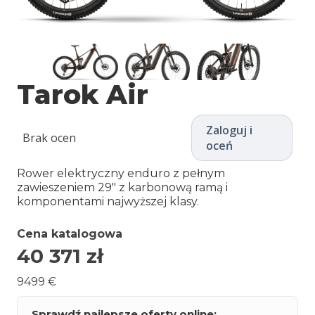
Tarok Air
Zaloguj i
Brak ocen
oceń
Rower elektryczny enduro z pełnym
zawieszeniem 29″ z karbonową ramą i
komponentami najwyższej klasy.
Cena katalogowa
40 371
zł
9499 €
Sprawdź najlepsze oferty online: