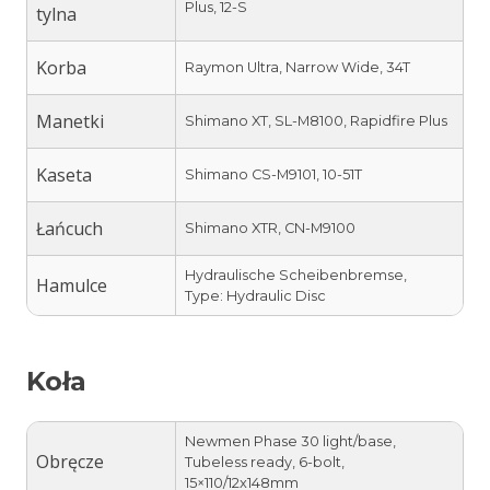
Plus, 12-S
tylna
Korba
Raymon Ultra, Narrow Wide, 34T
Manetki
Shimano XT, SL-M8100, Rapidfire Plus
Kaseta
Shimano CS-M9101, 10-51T
Łańcuch
Shimano XTR, CN-M9100
Hydraulische Scheibenbremse,
Hamulce
Type: Hydraulic Disc
Koła
Newmen Phase 30 light/base,
Obręcze
Tubeless ready, 6-bolt,
15×110/12x148mm