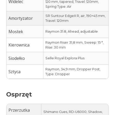
Widelec
120 mm, tapered, Travel: 120mm,
Spring Type: Air
SR Suntour EdgeX R, air, 190×45 mm,
Amortyzator
Travel: 120mm
Mostek
Raymon 31.8, Ahead, adjustable
Raymon Riser 31,8 mm, Sweep: 15 °,
Kierownica
Rise: 30 mm
Siodełko
Selle Royal Explora Plus
Raymon, 34,9 mm, Dropper Post,
Sztyca
Type: Dropper
Osprzęt
Przerzutka
Shimano Cues, RD-U6000, Shadow,