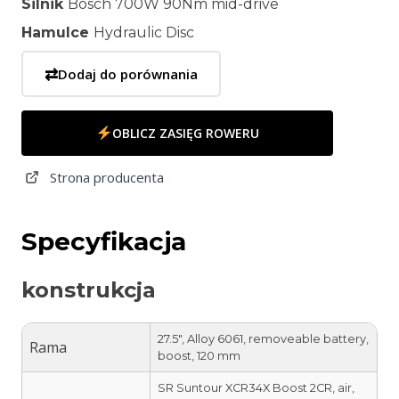
Silnik
Bosch 700W 90Nm mid-drive
Hamulce
Hydraulic Disc
⇄
Dodaj do porównania
OBLICZ ZASIĘG ROWERU
Strona producenta
Specyfikacja
konstrukcja
27.5″, Alloy 6061, removeable battery,
Rama
boost, 120 mm
SR Suntour XCR34X Boost 2CR, air,