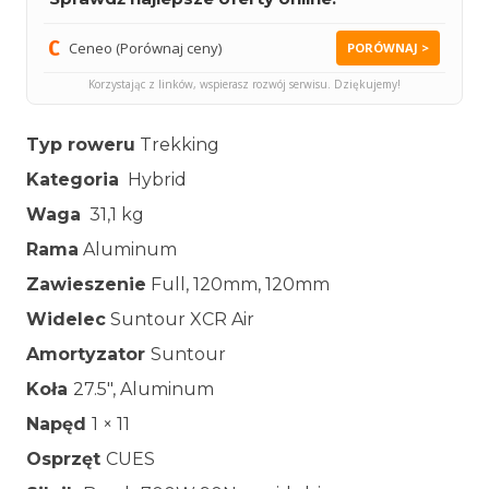
Ceneo (Porównaj ceny)
PORÓWNAJ >
Korzystając z linków, wspierasz rozwój serwisu. Dziękujemy!
Typ roweru
Trekking
Kategoria
Hybrid
Waga
31,1 kg
Rama
Aluminum
Zawieszenie
Full, 120mm, 120mm
Widelec
Suntour XCR Air
Amortyzator
Suntour
Koła
27.5″, Aluminum
Napęd
1 × 11
Osprzęt
CUES