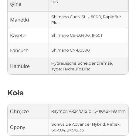
11-S
tylna
Shimano Cues, SL-U6000, Rapidfire
Manetki
Plus
Kaseta
Shimano CS-LG400, 11-50T
Łańcuch
Shimano CN-LG500
Hydraulische Scheibenbremse,
Hamulce
Type: Hydraulic Disc
Koła
Obręcze
Raymon VR24/DT210, 15×110/12×148 mm
Schwalbe Advancer Hybrid, Reflex,
Opony
60-584, 27.5×2.35