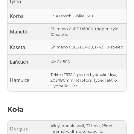
tylna
Korba
FSA Bosch E-bike, 38T
Shimano CUES U6000, trigger style,
Manetki
10-speed
Kaseta
Shimano CUES LG400, 11-43, 10-speed
Łańcuch
KMC e500
Tektro T535 4-piston hydraulic disc,
Hamulce
203/180mm TR rotors, Type: Tektro
Hydraulic Disc
Koła
Alloy, double wall, 32 hole, 25mm
Obręcze
internal width, disc-specific