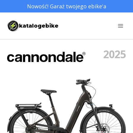
Przejdź
Nowość! Garaż twojego ebike'a
do
treści
katalogebike
2025