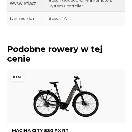
Bosch Kiox 300 w/ Mini Remote &
Wyświetlacz
System Controller
Ładowarka
Bosch 4A
Podobne rowery w tej
cenie
KTM
MACINA CITY 830 PX RT