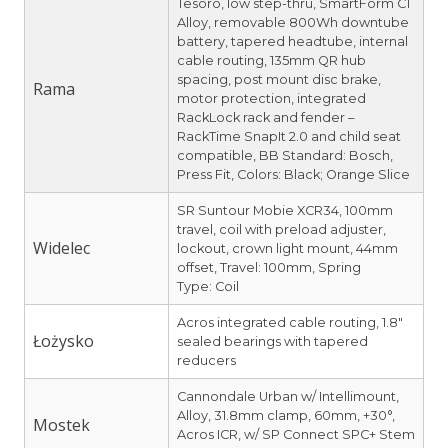
Tesoro, low step-thru, SmartForm C1
Alloy, removable 800Wh downtube
battery, tapered headtube, internal
cable routing, 135mm QR hub
spacing, post mount disc brake,
Rama
motor protection, integrated
RackLock rack and fender –
RackTime SnapIt 2.0 and child seat
compatible, BB Standard: Bosch,
Press Fit, Colors: Black; Orange Slice
SR Suntour Mobie XCR34, 100mm
travel, coil with preload adjuster,
Widelec
lockout, crown light mount, 44mm
offset, Travel: 100mm, Spring
Type: Coil
Acros integrated cable routing, 1.8″
Łożysko
sealed bearings with tapered
reducers
Cannondale Urban w/ Intellimount,
Alloy, 31.8mm clamp, 60mm, +30°,
Mostek
Acros ICR, w/ SP Connect SPC+ Stem