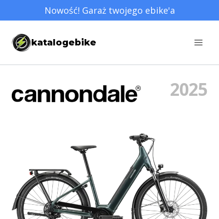
Przejdź
Nowość! Garaż twojego ebike'a
do
treści
katalogebike
2025