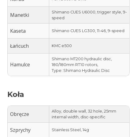
Shimano CUES U6000, trigger style, 9-
Manetki
speed
Kaseta
Shimano CUES LG300, 11-46, 9-speed
Łańcuch
KMC e500
Shimano MT200 hydraulic disc,
Hamulce
180/180mm RT10 rotors,
Type: Shimano Hydraulic Disc
Koła
Alloy, double wall, 32 hole, 25mm
Obręcze
internal width, disc-specific
Szprychy
Stainless Steel, 14g