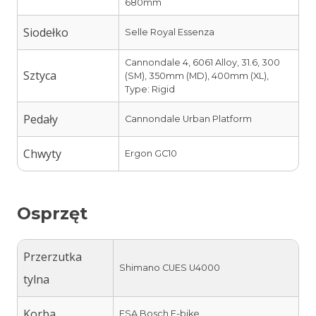
680mm
Siodełko
Selle Royal Essenza
Cannondale 4, 6061 Alloy, 31.6, 300
Sztyca
(SM), 350mm (MD), 400mm (XL),
Type: Rigid
Pedały
Cannondale Urban Platform
Chwyty
Ergon GC10
Osprzęt
Przerzutka
Shimano CUES U4000
tylna
Korba
FSA Bosch E-bike