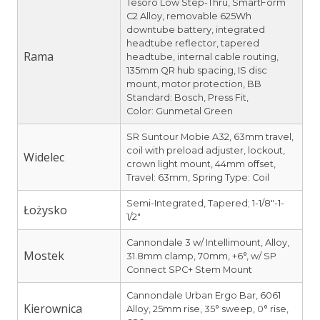
Tesoro Low Step-Thru, SmartForm
C2 Alloy, removable 625Wh
downtube battery, integrated
headtube reflector, tapered
Rama
headtube, internal cable routing,
135mm QR hub spacing, IS disc
mount, motor protection, BB
Standard: Bosch, Press Fit,
Color: Gunmetal Green
SR Suntour Mobie A32, 63mm travel,
coil with preload adjuster, lockout,
Widelec
crown light mount, 44mm offset,
Travel: 63mm, Spring Type: Coil
Semi-Integrated, Tapered; 1-1/8″-1-
Łożysko
1/2″
Cannondale 3 w/ Intellimount, Alloy,
Mostek
31.8mm clamp, 70mm, +6°, w/ SP
Connect SPC+ Stem Mount
Cannondale Urban Ergo Bar, 6061
Kierownica
Alloy, 25mm rise, 35° sweep, 0° rise,