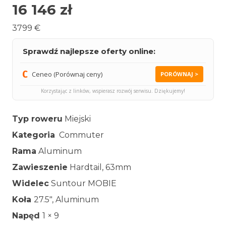
16 146
zł
3799 €
Sprawdź najlepsze oferty online:
Ceneo (Porównaj ceny)
PORÓWNAJ >
Korzystając z linków, wspierasz rozwój serwisu. Dziękujemy!
Typ roweru
Miejski
Kategoria
Commuter
Rama
Aluminum
Zawieszenie
Hardtail, 63mm
Widelec
Suntour MOBIE
Koła
27.5″, Aluminum
Napęd
1 × 9