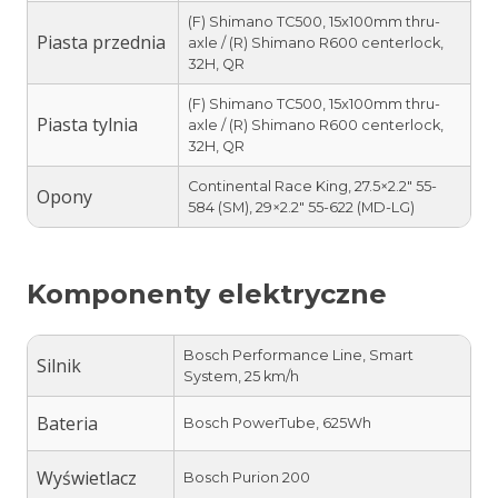
(F) Shimano TC500, 15x100mm thru-
Piasta przednia
axle / (R) Shimano R600 centerlock,
32H, QR
(F) Shimano TC500, 15x100mm thru-
Piasta tylnia
axle / (R) Shimano R600 centerlock,
32H, QR
Continental Race King, 27.5×2.2″ 55-
Opony
584 (SM), 29×2.2″ 55-622 (MD-LG)
Komponenty elektryczne
Bosch Performance Line, Smart
Silnik
System, 25 km/h
Bateria
Bosch PowerTube, 625Wh
Wyświetlacz
Bosch Purion 200