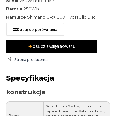
Silnik
250W hub-drive
Bateria
250Wh
Hamulce
Shimano GRX 800 Hydraulic Disc
⇄
Dodaj do porównania
OBLICZ ZASIĘG ROWERU
Strona producenta
Specyfikacja
konstrukcja
SmartForm C2 Alloy, 135mm bolt-on,
tapered headtube, flat mount disc,