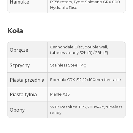
Hamulce
RT56 rotors, Type: Shimano GRX 800
Hydraulic Disc
Koła
Cannondale Disc, double wall,
Obręcze
tubeless ready 32h (R) / 28h (F)
Szprychy
Stainless Steel, 14g
Piasta przednia
Formula CRX-512, 12x100mm thru-axle
Piasta tylnia
Mahle X35
WTB Resolute TCS, 700x42c, tubeless
Opony
ready