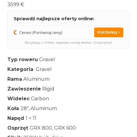
3599 €
Sprawdź najlepsze oferty online:
Ceneo (Porównaj ceny)
PORÓWNAJ >
Korzystając z linków, wspierasz rozwój serwisu. Dziękujemy!
Typ roweru
Gravel
Kategoria
Gravel
Rama
Aluminum
Zawieszenie
Rigid
Widelec
Carbon
Koła
28″, Aluminum
Napęd
1 × 11
Osprzęt
GRX 800, GRX 600