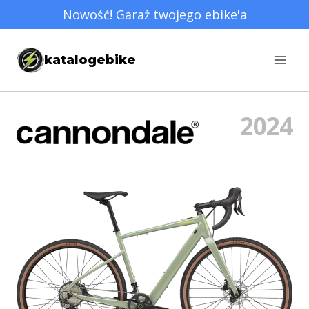
Przejdź
Nowość! Garaż twojego ebike'a
do
treści
katalogebike
2024