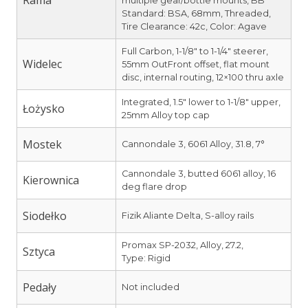
Rama
multiple gear/bottle mounts, BB
Standard: BSA, 68mm, Threaded,
Tire Clearance: 42c, Color: Agave
Full Carbon, 1-1/8″ to 1-1/4″ steerer,
Widelec
55mm OutFront offset, flat mount
disc, internal routing, 12×100 thru axle
Integrated, 1.5″ lower to 1-1/8″ upper,
Łożysko
25mm Alloy top cap
Mostek
Cannondale 3, 6061 Alloy, 31.8, 7°
Cannondale 3, butted 6061 alloy, 16
Kierownica
deg flare drop
Siodełko
Fizik Aliante Delta, S-alloy rails
Promax SP-2032, Alloy, 27.2,
Sztyca
Type: Rigid
Pedały
Not included