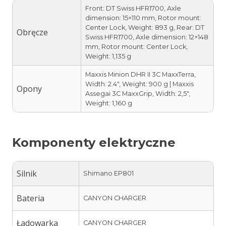
Front: DT Swiss HFR1700, Axle
dimension: 15×110 mm, Rotor mount:
Center Lock, Weight: 893 g, Rear: DT
Obręcze
Swiss HFR1700, Axle dimension: 12×148
mm, Rotor mount: Center Lock,
Weight: 1,135 g
Maxxis Minion DHR II 3C MaxxTerra,
Width: 2.4″, Weight: 900 g | Maxxis
Opony
Assegai 3C MaxxGrip, Width: 2,5″,
Weight: 1,160 g
Komponenty elektryczne
Silnik
Shimano EP801
Bateria
CANYON CHARGER
Ładowarka
CANYON CHARGER