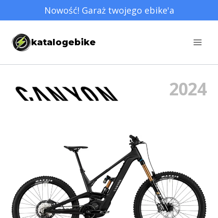
Przejdź
Nowość! Garaż twojego ebike'a
do
treści
katalogebike
2024