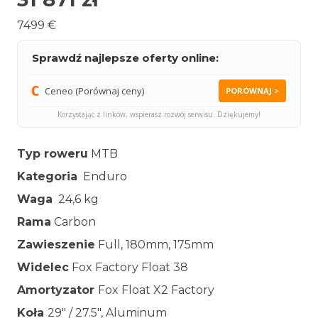
7499 €
Sprawdź najlepsze oferty online:
Ceneo (Porównaj ceny)
PORÓWNAJ >
Korzystając z linków, wspierasz rozwój serwisu. Dziękujemy!
Typ roweru
MTB
Kategoria
Enduro
Waga
24,6 kg
Rama
Carbon
Zawieszenie
Full, 180mm, 175mm
Widelec
Fox Factory Float 38
Amortyzator
Fox Float X2 Factory
Koła
29″ / 27.5″, Aluminum