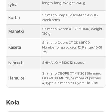
length: long, Weight: 248 g
tylna
Shimano Steps Hollowtech e-MTB
Korba
crank arms
Shimano Deore XT SL-M8100, Weight:
Manetki
130 g
Shimano Deore XT CS-M8100,
Kaseta
Number of sprockets: 12, Range: 10-51
12S
Łańcuch
SHIMANO M8100 12-speed
Shimano DEORE XT M8120 | Shimano
Hamulce
DEORE XT M8120, Number of pistons:
4, Type: Shimano XT Hydraulic Disc
Koła