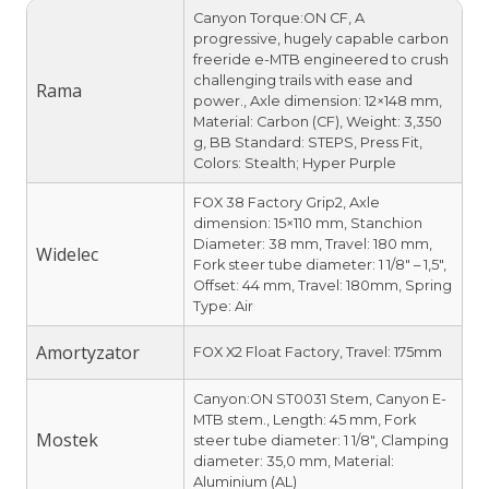
Canyon Torque:ON CF, A
progressive, hugely capable carbon
freeride e-MTB engineered to crush
challenging trails with ease and
Rama
power., Axle dimension: 12×148 mm,
Material: Carbon (CF), Weight: 3,350
g, BB Standard: STEPS, Press Fit,
Colors: Stealth; Hyper Purple
FOX 38 Factory Grip2, Axle
dimension: 15×110 mm, Stanchion
Diameter: 38 mm, Travel: 180 mm,
Widelec
Fork steer tube diameter: 1 1/8″ – 1,5″,
Offset: 44 mm, Travel: 180mm, Spring
Type: Air
Amortyzator
FOX X2 Float Factory, Travel: 175mm
Canyon:ON ST0031 Stem, Canyon E-
MTB stem., Length: 45 mm, Fork
Mostek
steer tube diameter: 1 1/8″, Clamping
diameter: 35,0 mm, Material:
Aluminium (AL)