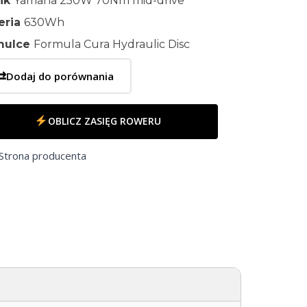
nik
Yamaha 250W 70Nm mid-drive
eria
630Wh
mulce
Formula Cura Hydraulic Disc
⇄
Dodaj do porównania
OBLICZ ZASIĘG ROWERU
Strona producenta