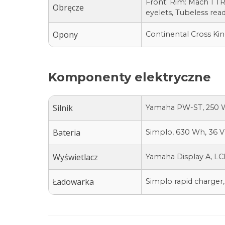
Front: Rim: Mach 1 T
Obręcze
eyelets, Tubeless re
Opony
Continental Cross King
Komponenty elektryczne
Silnik
Yamaha PW-ST, 250 
Bateria
Simplo, 630 Wh, 36 V
Wyświetlacz
Yamaha Display A, LC
Ładowarka
Simplo rapid charger,