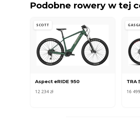
Podobne rowery w tej c
SCOTT
GASG
Aspect eRIDE 950
TRA 
12 234 zł
16 499