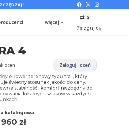
SZCZĘDZAJ!
⇄
0
producenci
więcej
Zaloguj się
RA 4
ak ocen
Zaloguj i oceń
dny e-rower terenowy typu trail, który
ruje świetny stosunek jakości do ceny.
ewnia stabilność i komfort niezbędny do
onywania lokalnych szlaków w każdych
unkach.
a katalogowa
 960
zł