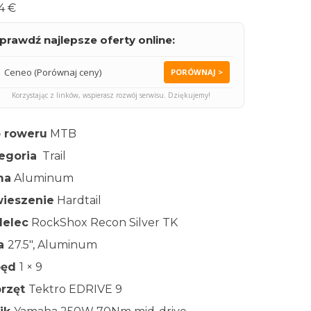
4 €
prawdź najlepsze oferty online:
Ceneo (Porównaj ceny)
PORÓWNAJ >
Korzystając z linków, wspierasz rozwój serwisu. Dziękujemy!
 roweru
MTB
egoria
Trail
ma
Aluminum
ieszenie
Hardtail
elec
RockShox Recon Silver TK
ła
27.5″, Aluminum
pęd
1 × 9
rzęt
Tektro EDRIVE 9