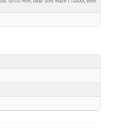
ole, 15×110 mm, Rear: Rim: Mach 1 TRAXX, With