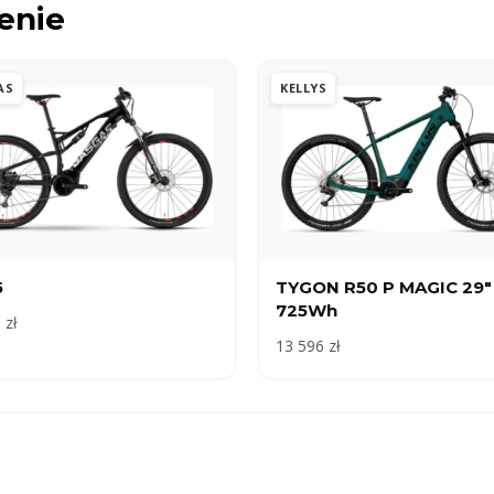
enie
AS
KELLYS
5
TYGON R50 P MAGIC 29″
725Wh
 zł
13 596 zł