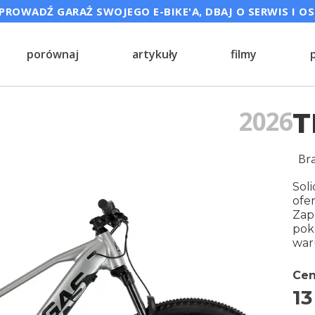
ROWADŹ GARAŻ SWOJEGO E-BIKE'A, DBAJ O SERWIS I O
porównaj
artykuły
filmy
2026
T
Br
Soli
ofe
Zap
pok
war
Cen
13