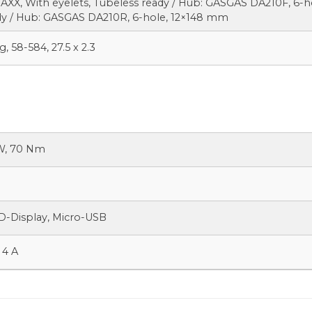
RAXX, With eyelets, Tubeless ready / Hub: GASGAS DA210F, 6-h
ady / Hub: GASGAS DA210R, 6-hole, 12×148 mm
, 58-584, 27.5 x 2.3
W, 70 Nm
D-Display, Micro-USB
 4 A