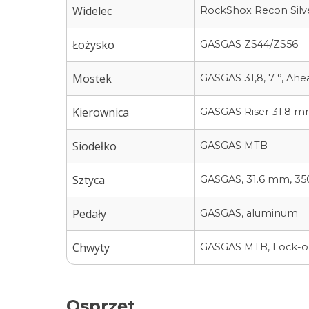
Widelec
RockShox Recon Silver
Łożysko
GASGAS ZS44/ZS56
Mostek
GASGAS 31,8, 7 °, Ahe
Kierownica
GASGAS Riser 31.8 mm
Siodełko
GASGAS MTB
Sztyca
GASGAS, 31.6 mm, 350
Pedały
GASGAS, aluminum
Chwyty
GASGAS MTB, Lock-o
Osprzęt