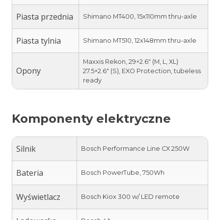
Piasta przednia
Shimano MT400, 15x110mm thru-axle
Piasta tylnia
Shimano MT510, 12x148mm thru-axle
Maxxis Rekon, 29×2.6″ (M, L, XL)
Opony
27.5×2.6″ (S), EXO Protection, tubeless
ready
Komponenty elektryczne
Silnik
Bosch Performance Line CX 250W
Bateria
Bosch PowerTube, 750Wh
Wyświetlacz
Bosch Kiox 300 w/ LED remote