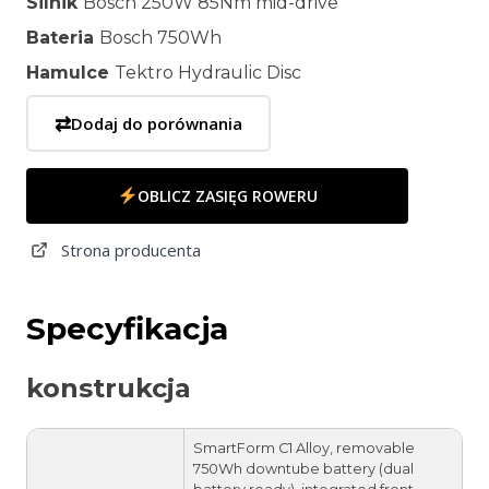
Silnik
Bosch 250W 85Nm mid-drive
Bateria
Bosch 750Wh
Hamulce
Tektro Hydraulic Disc
⇄
Dodaj do porównania
OBLICZ ZASIĘG ROWERU
Strona producenta
Specyfikacja
konstrukcja
SmartForm C1 Alloy, removable
750Wh downtube battery (dual