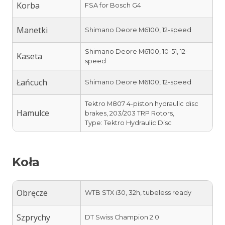
Korba
FSA for Bosch G4
Manetki
Shimano Deore M6100, 12-speed
Shimano Deore M6100, 10-51, 12-
Kaseta
speed
Łańcuch
Shimano Deore M6100, 12-speed
Tektro M807 4-piston hydraulic disc
Hamulce
brakes, 203/203 TRP Rotors,
Type: Tektro Hydraulic Disc
Koła
Obręcze
WTB STX i30, 32h, tubeless ready
Szprychy
DT Swiss Champion 2.0