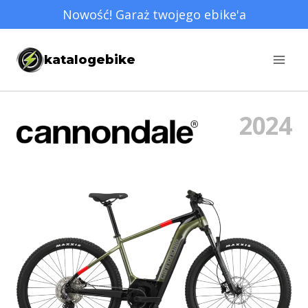
Przejdź
Nowość! Garaż twojego ebike'a
do
treści
katalogebike
2024