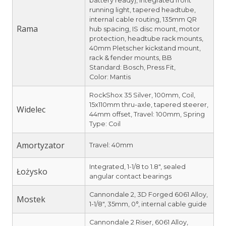
battery ready), integrated front
running light, tapered headtube,
internal cable routing, 135mm QR
Rama
hub spacing, IS disc mount, motor
protection, headtube rack mounts,
40mm Pletscher kickstand mount,
rack & fender mounts, BB
Standard: Bosch, Press Fit,
Color: Mantis
RockShox 35 Silver, 100mm, Coil,
15x110mm thru-axle, tapered steerer,
Widelec
44mm offset, Travel: 100mm, Spring
Type: Coil
Amortyzator
Travel: 40mm
Integrated, 1-1/8 to 1.8″, sealed
Łożysko
angular contact bearings
Cannondale 2, 3D Forged 6061 Alloy,
Mostek
1-1/8″, 35mm, 0°, internal cable guide
Cannondale 2 Riser, 6061 Alloy,