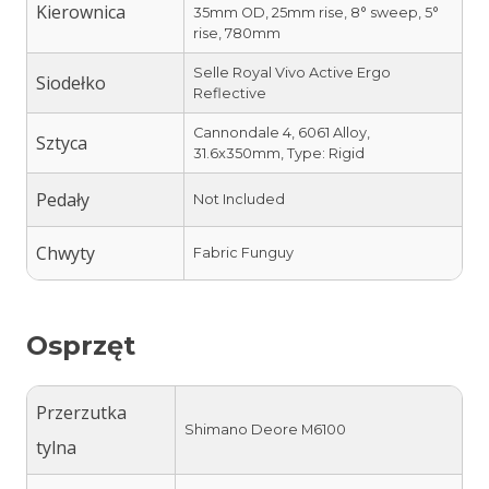
Kierownica
35mm OD, 25mm rise, 8° sweep, 5°
rise, 780mm
Selle Royal Vivo Active Ergo
Siodełko
Reflective
Cannondale 4, 6061 Alloy,
Sztyca
31.6x350mm, Type: Rigid
Pedały
Not Included
Chwyty
Fabric Funguy
Osprzęt
Przerzutka
Shimano Deore M6100
tylna