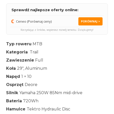
Sprawdź najlepsze oferty online:
Ceneo (Porównaj ceny)
PORÓWNAJ >
Korzystając z linków, wspierasz rozwój serwisu. Dziękujemy!
Typ roweru
MTB
Kategoria
Trail
Zawieszenie
Full
Koła
29″, Aluminum
Napęd
1 × 10
Osprzęt
Deore
Silnik
Yamaha 250W 85Nm mid-drive
Bateria
720Wh
Hamulce
Tektro Hydraulic Disc