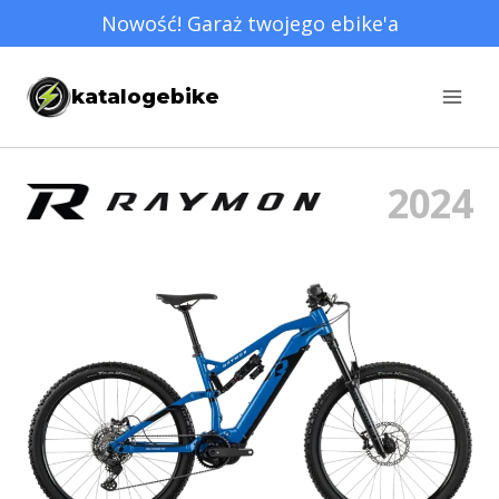
Przejdź
Nowość! Garaż twojego ebike'a
do
treści
katalogebike
2024