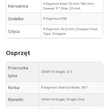
R Raymon Riser 35 mm, 780 mm,
Kierownica
Sweep: 9 °, Rise: 20 mm
Siodełko
R Raymon MTB
R Raymon, 34,9 mm, Dropper Post,
Sztyca
Type: Dropper
Osprzęt
Przerzutka
SRAM SX Eagle, 12-S
tylna
Korba
R Raymon, Narrow Wide, 38 T
Manetki
SRAM SX Eagle, Single Click