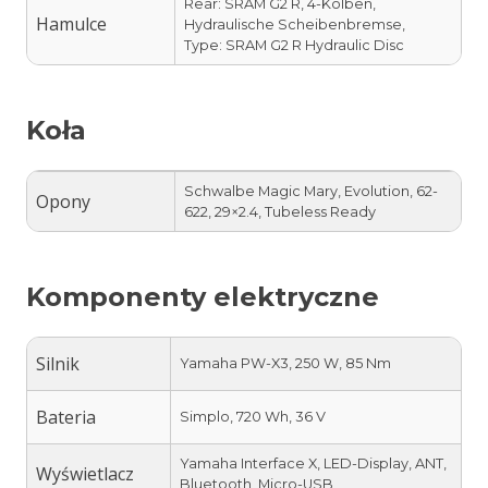
Rear: SRAM G2 R, 4-Kolben,
Hamulce
Hydraulische Scheibenbremse,
Type: SRAM G2 R Hydraulic Disc
Koła
Schwalbe Magic Mary, Evolution, 62-
Opony
622, 29×2.4, Tubeless Ready
Komponenty elektryczne
Silnik
Yamaha PW-X3, 250 W, 85 Nm
Bateria
Simplo, 720 Wh, 36 V
Yamaha Interface X, LED-Display, ANT,
Wyświetlacz
Bluetooth, Micro-USB