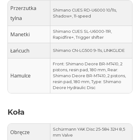
Przerzutka
Shimano CUES RD-U6000 10/11s,
Shadow+, 11-speed
tylna
Shimano CUES SL-U6000-11R,
Manetki
Rapidfire+, Trigger shifter
Łańcuch
Shimano CN-LG500 9-11s, LINKGLIDE
Front: Shimano Deore BR-MT410, 2
pistons, resin pad, 180 mm, Rear:
Hamulce
Shimano Deore BR-MT410, 2 pistons,
resin pad, 180 mm, Type: Shimano
Deore Hydraulic Disc
Koła
Schürmann YAK Disc 25-584 32H 8,5
Obręcze
mm Valve