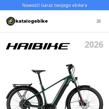
Przejdź
Nowość! Garaż twojego ebike'a
do
treści
katalogebike
2026