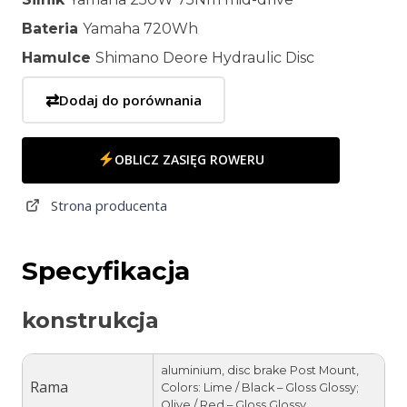
Bateria
Yamaha 720Wh
Hamulce
Shimano Deore Hydraulic Disc
⇄
Dodaj do porównania
OBLICZ ZASIĘG ROWERU
Strona producenta
Specyfikacja
konstrukcja
aluminium, disc brake Post Mount,
Rama
Colors: Lime / Black – Gloss Glossy;
Olive / Red – Gloss Glossy