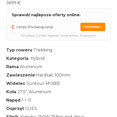
3699 €
Sprawdź najlepsze oferty online:
Ceneo (Porównaj ceny)
PORÓWNAJ >
Korzystając z linków, wspierasz rozwój serwisu. Dziękujemy!
Typ roweru
Trekking
Kategoria
Hybrid
Rama
Aluminum
Zawieszenie
Hardtail, 100mm
Widelec
Suntour MOBIE
Koła
27.5″, Aluminum
Napęd
1 × 11
Osprzęt
CUES
Silnik
Yamaha 250W 75Nm mid-drive