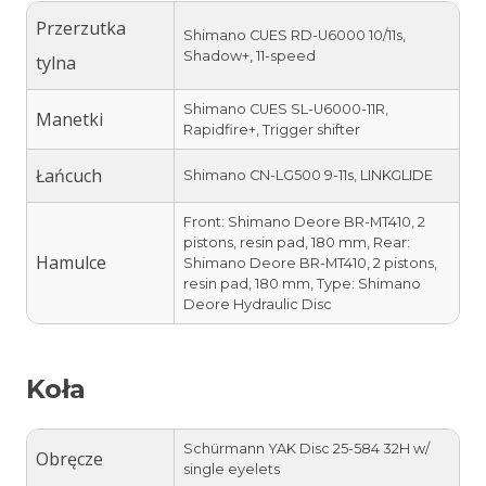
Przerzutka
Shimano CUES RD-U6000 10/11s,
Shadow+, 11-speed
tylna
Shimano CUES SL-U6000-11R,
Manetki
Rapidfire+, Trigger shifter
Łańcuch
Shimano CN-LG500 9-11s, LINKGLIDE
Front: Shimano Deore BR-MT410, 2
pistons, resin pad, 180 mm, Rear:
Hamulce
Shimano Deore BR-MT410, 2 pistons,
resin pad, 180 mm, Type: Shimano
Deore Hydraulic Disc
Koła
Schürmann YAK Disc 25-584 32H w/
Obręcze
single eyelets