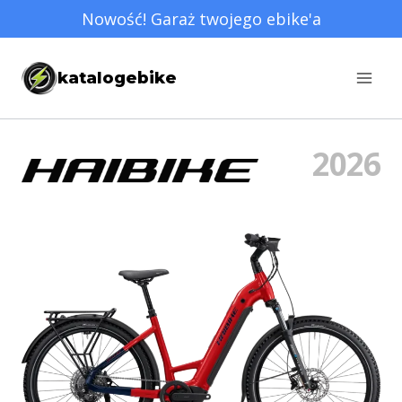
Przejdź
Nowość! Garaż twojego ebike'a
do
treści
katalogebike
2026