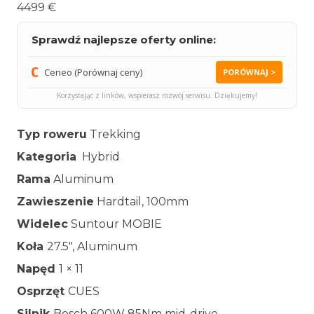
4499 €
Sprawdź najlepsze oferty online:
Ceneo (Porównaj ceny)
PORÓWNAJ >
Korzystając z linków, wspierasz rozwój serwisu. Dziękujemy!
Typ roweru
Trekking
Kategoria
Hybrid
Rama
Aluminum
Zawieszenie
Hardtail, 100mm
Widelec
Suntour MOBIE
Koła
27.5″, Aluminum
Napęd
1 × 11
Osprzęt
CUES
Silnik
Bosch 600W 85Nm mid-drive