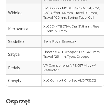
SR Suntour MOBIE34-D-Boost, 2CR,
Widelec
Coil, Offset: 44 mm, Travel: 100mm,
Travel: 100mm, Spring Type: Coil
XLC JD-MTB579A, Dia. 31.8 mm, Rise:
Kierownica
15 mm 720 mm
Siodełko
Selle Royal Essenza+
Limotec A1H Dropper, Dia. 34.9 mm,
Sztyca
Travel: 125 mm, Type: Dropper
VP Components VPE-527 Alloy w/
Pedały
Reflector
Chwyty
XLC Comfort Grip Set VLG-1752D2
Osprzęt