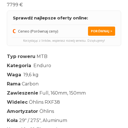
7799 €
Sprawdź najlepsze oferty online:
Ceneo (Porównaj ceny)
PORÓWNAJ >
Korzystając z linków, wspierasz rozwój serwisu. Dziękujemy!
Typ roweru
MTB
Kategoria
Enduro
Waga
19,6 kg
Rama
Carbon
Zawieszenie
Full, 160mm, 150mm
Widelec
Öhlins RXF38
Amortyzator
Öhlins
Koła
29″ / 27.5″, Aluminum