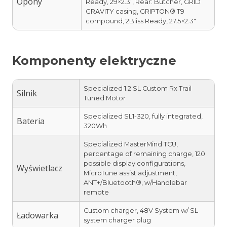
Opony
Ready, 29×2.3″, Rear: Butcher, GRID
GRAVITY casing, GRIPTON® T9
compound, 2Bliss Ready, 27.5×2.3″
Komponenty elektryczne
Specialized 1.2 SL Custom Rx Trail
Silnik
Tuned Motor
Specialized SL1-320, fully integrated,
Bateria
320Wh
Specialized MasterMind TCU,
percentage of remaining charge, 120
possible display configurations,
Wyświetlacz
MicroTune assist adjustment,
ANT+/Bluetooth®, w/Handlebar
remote
Custom charger, 48V System w/ SL
Ładowarka
system charger plug