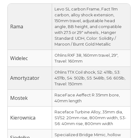
Levo SL carbon Frame, Fact 11m
carbon, alloy shock extension,
150mm travel, adjustable head
Rama
angle, BB height, and compatible
with 27.5 or 29″ wheels., Hanger
Standard: UDH, Color: Solidity /
Maroon / Burnt Gold Metallic
Ohlins RXF 38, 160mm travel, 29″,
Widelec
Travel: 160mm
Ohlins TTX Coil shock, S2: 411lb, S3:
Amortyzator
457lb, S4: 502lb, S5: 548lb, S6: 605lb,
Travel: 150mm
RaceFace Aeffect R 35mm bore,
Mostek
40mm length
Raceface Turbine Alloy, 35mm dia,
Kierownica
S1/S2: 20mm rise, 800mm width, S3-
S6: 40mm rise, 800mm width
Specialized Bridge Mimic, hollow
Siodełko