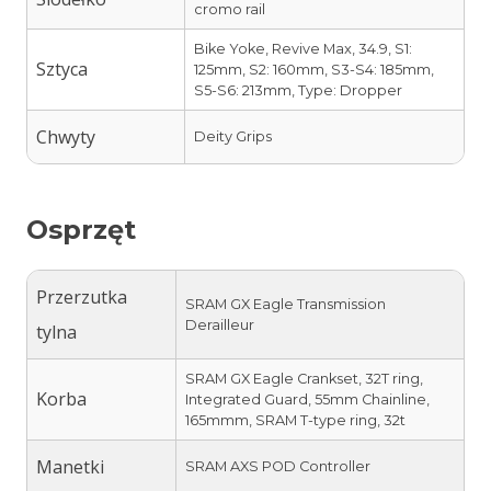
cromo rail
Bike Yoke, Revive Max, 34.9, S1:
Sztyca
125mm, S2: 160mm, S3-S4: 185mm,
S5-S6: 213mm, Type: Dropper
Chwyty
Deity Grips
Osprzęt
Przerzutka
SRAM GX Eagle Transmission
Derailleur
tylna
SRAM GX Eagle Crankset, 32T ring,
Korba
Integrated Guard, 55mm Chainline,
165mmm, SRAM T-type ring, 32t
Manetki
SRAM AXS POD Controller