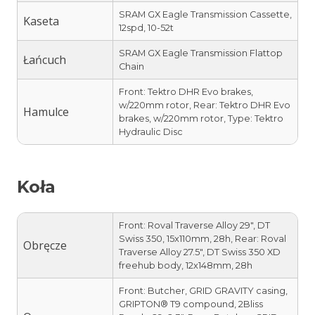
SRAM GX Eagle Transmission Cassette,
Kaseta
12spd, 10-52t
SRAM GX Eagle Transmission Flattop
Łańcuch
Chain
Front: Tektro DHR Evo brakes,
w/220mm rotor, Rear: Tektro DHR Evo
Hamulce
brakes, w/220mm rotor, Type: Tektro
Hydraulic Disc
Koła
Front: Roval Traverse Alloy 29″, DT
Swiss 350, 15x110mm, 28h, Rear: Roval
Obręcze
Traverse Alloy 27.5″, DT Swiss 350 XD
freehub body, 12x148mm, 28h
Front: Butcher, GRID GRAVITY casing,
GRIPTON® T9 compound, 2Bliss