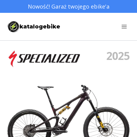
Przejdź
Nowość! Garaż twojego ebike'a
do
treści
katalogebike
2025