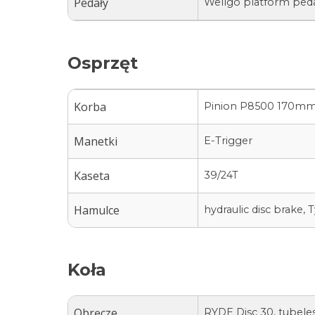
Pedały
Wellgo platform ped
Osprzęt
Korba
Pinion P8500 170m
Manetki
E-Trigger
Kaseta
39/24T
Hamulce
hydraulic disc brake, 
Koła
Obręcze
RYDE Disc 30, tubele