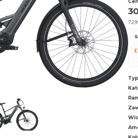
Cen
3
729
S
Typ
Kat
Ra
Zaw
Wid
Amo
Ko