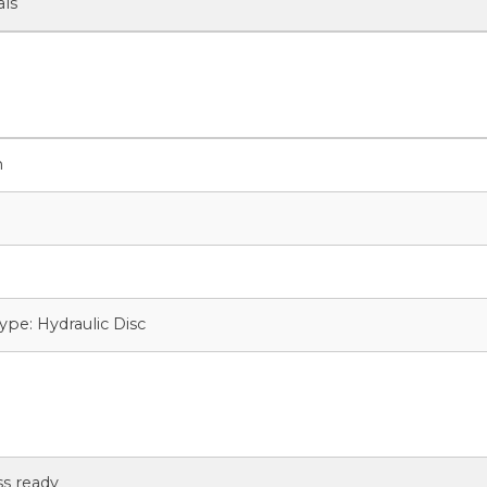
als
m
Type: Hydraulic Disc
ss ready