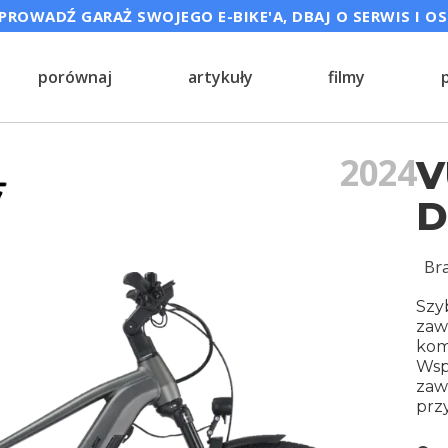
ROWADŹ GARAŻ SWOJEGO E-BIKE'A, DBAJ O SERWIS I O
porównaj
artykuły
filmy
2024
V
D
Br
Szy
zaw
kom
Wsp
zaw
prz