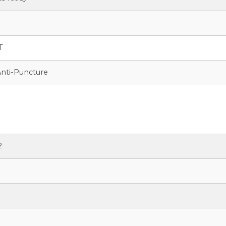
T
nti-Puncture
2