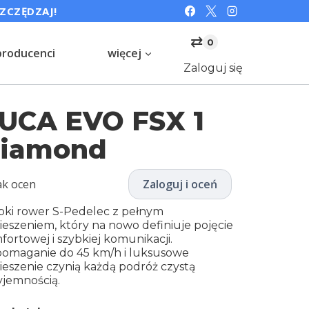
SZCZĘDZAJ!
⇄
0
producenci
więcej
Zaloguj się
UCA EVO FSX 1
iamond
ak ocen
Zaloguj i oceń
bki rower S-Pedelec z pełnym
ieszeniem, który na nowo definiuje pojęcie
fortowej i szybkiej komunikacji.
omaganie do 45 km/h i luksusowe
ieszenie czynią każdą podróż czystą
yjemnością.