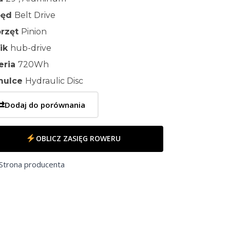
pęd
Belt Drive
rzęt
Pinion
nik
hub-drive
eria
720Wh
mulce
Hydraulic Disc
⇄
Dodaj do porównania
OBLICZ ZASIĘG ROWERU
Strona producenta