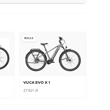
BULLS
VUCA EVO X 1
27 621 zł