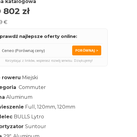
a katalogowa
0 802
zł
9 €
prawdź najlepsze oferty online:
Ceneo (Porównaj ceny)
PORÓWNAJ >
Korzystając z linków, wspierasz rozwój serwisu. Dziękujemy!
 roweru
Miejski
egoria
Commuter
ma
Aluminum
ieszenie
Full, 120mm, 120mm
elec
BULLS Lytro
rtyzator
Suntour
ła
29″, Aluminum