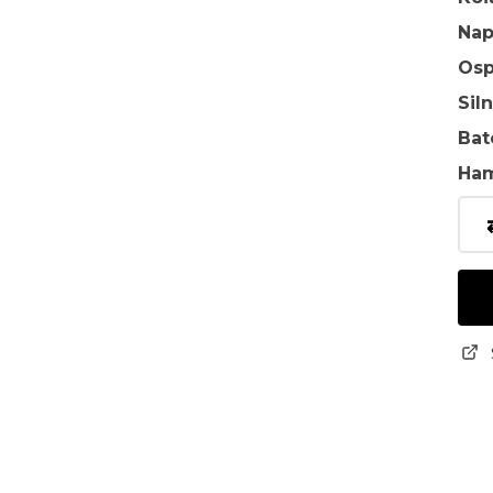
Na
Osp
Sil
Bat
Ha