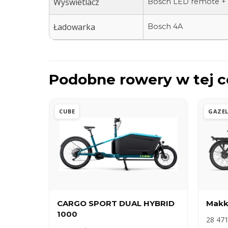
Wyświetlacz
Bosch LED remote +
Ładowarka
Bosch 4A
Podobne rowery w tej c
CUBE
GAZEL
CARGO SPORT DUAL HYBRID
Makk
1000
28 471