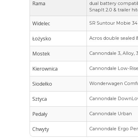
Rama
dual battery compatib
SnapIt 2.0 & trailer h
Widelec
SR Suntour Mobie 34
Łożysko
Acros double sealed &
Mostek
Cannondale 3, Alloy
Kierownica
Cannondale Low-Rise
Siodełko
Wonderwagen Comfor
Sztyca
Cannondale DownLow 
Pedały
Cannondale Urban
Chwyty
Cannondale Ergo Pe