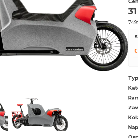
Cen
31
749
S
Typ
Kat
Ra
Zaw
Ko
Na
Osp