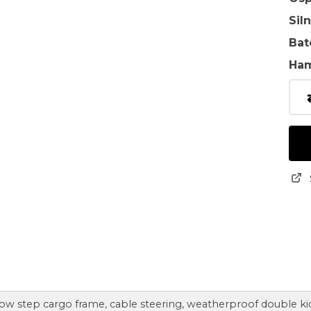
Sil
Bat
Ha
w step cargo frame, cable steering, weatherproof double kid 