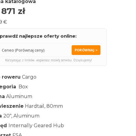
a katalogowa
 871
zł
9 €
prawdź najlepsze oferty online:
Ceneo (Porównaj ceny)
PORÓWNAJ >
Korzystając z linków, wspierasz rozwój serwisu. Dziękujemy!
 roweru
Cargo
egoria
Box
ma
Aluminum
ieszenie
Hardtail, 80mm
ła
20″, Aluminum
pęd
Internally Geared Hub
rzęt
FSA