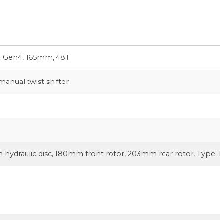
h Gen4, 165mm, 48T
manual twist shifter
 hydraulic disc, 180mm front rotor, 203mm rear rotor, Type: 