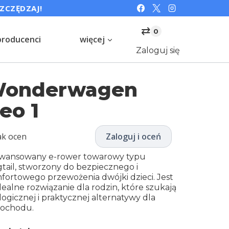
SZCZĘDZAJ!
⇄
0
producenci
więcej
Zaloguj się
onderwagen
eo 1
ak ocen
Zaloguj i oceń
wansowany e-rower towarowy typu
gtail, stworzony do bezpiecznego i
fortowego przewożenia dwójki dzieci. Jest
dealne rozwiązanie dla rodzin, które szukają
ogicznej i praktycznej alternatywy dla
ochodu.