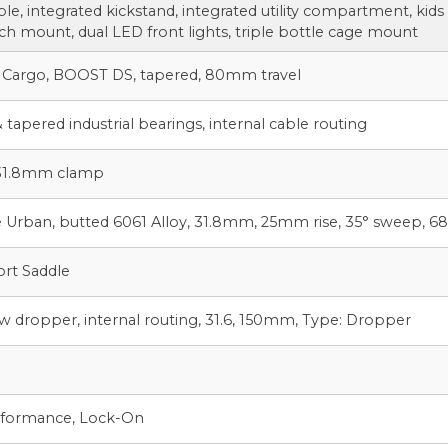
le, integrated kickstand, integrated utility compartment, kid
itch mount, dual LED front lights, triple bottle cage mount
 Cargo, BOOST DS, tapered, 80mm travel
 tapered industrial bearings, internal cable routing
, 31.8mm clamp
 Urban, butted 6061 Alloy, 31.8mm, 25mm rise, 35° sweep,
t Saddle
dropper, internal routing, 31.6, 150mm, Type: Dropper
rformance, Lock-On