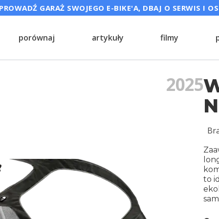
ROWADŹ GARAŻ SWOJEGO E-BIKE'A, DBAJ O SERWIS I O
porównaj
artykuły
filmy
2025
W
N
Br
Zaa
lon
kom
to i
ekol
sam