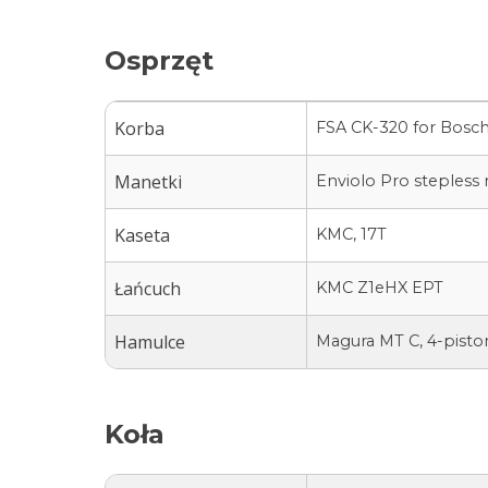
Osprzęt
Korba
FSA CK-320 for Bosc
Manetki
Enviolo Pro stepless 
Kaseta
KMC, 17T
Łańcuch
KMC Z1eHX EPT
Hamulce
Magura MT C, 4-piston
Koła