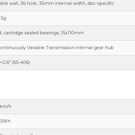
ble wall, 36 hole, 35mm internal width, disc-specific
13g
 cartridge sealed bearings, 15x110mm
ontinuously Variable Transmission internal gear hub
×2.6″ (65-406)
 km/h
25Wh